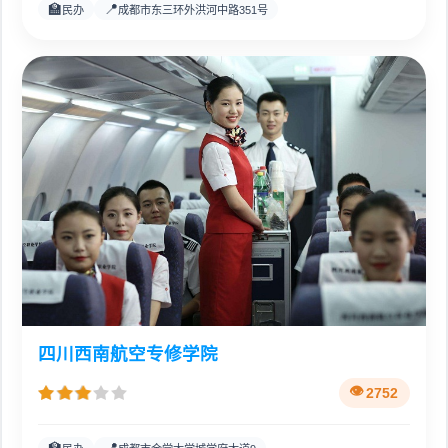
🏫
📍
民办
成都市东三环外洪河中路351号
四川西南航空专修学院
2752
🏫
📍