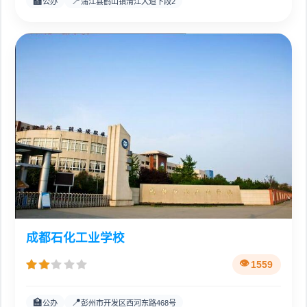
🏫
📍
公办
蒲江县鹤山镇清江大道下段2
成都石化工业学校
1559
🏫
📍
公办
彭州市开发区西河东路468号