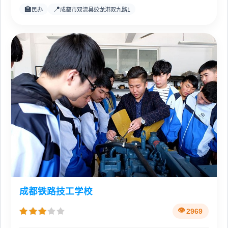
🏫
📍
民办
成都市双流县蛟龙港双九路1
成都铁路技工学校
2969