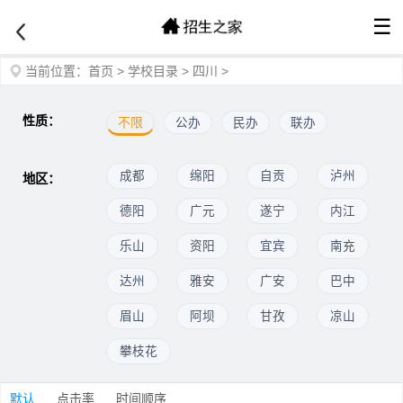
☰
当前位置：
首页
>
学校目录
>
四川
>
性质：
不限
公办
民办
联办
成都
绵阳
自贡
泸州
地区：
德阳
广元
遂宁
内江
乐山
资阳
宜宾
南充
达州
雅安
广安
巴中
眉山
阿坝
甘孜
凉山
攀枝花
默认
点击率
时间顺序