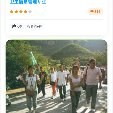
卫生信息管理专业
815
🎓
📂
大专
医学护理