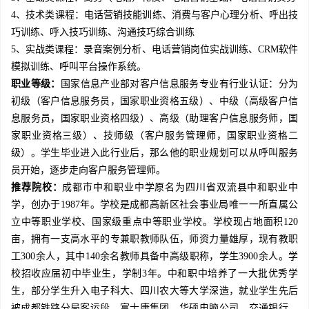
4、技术类课程：电话营销技能训练、消费与客户心理分析、呼出技
巧训练、呼入技巧训练、沟通技巧综合训练
5、实战类课程：录音案例分析、电话营销岗位实战训练、CRM软件
模拟训练、呼叫平台操作系统。
职业等级：
国家信息产业部对客户信息服务专业有行业认证：分为
初级（客户信息服务员，国家职业资格五级）、中级（高级客户信
息服务员，国家职业资格四级）、高级（助理客户信息服务师，国
家职业资格三级）、技师级（客户服务管理师，国家职业资格二
级）。学生毕业进入此行业后，那么他的职业规划可以从呼叫服务
员开始，逐步走向客户服务管理师。
推荐院校：
成都市中和职业中学原名为四川省双流县中和职业中
学，创办于1987年。学校是成都高新区社会事业局唯一一所直属公
立中等职业学校、国家级重点中等职业学校。学校现占地面积120
亩，拥有一支高水平的专兼职教师队伍，师资力量雄厚，现有教职
工300余人，其中140余名教师具备中高级职称，学生3900余人。学
校招收应届初中毕业生，学制3年。中和职中培养了一大批优秀学
生，部分学生升入电子科大、四川农大等大学深造，就业学生先后
被成都铁路分局客运段、富士康集团、华硕电脑公司、交通银行、