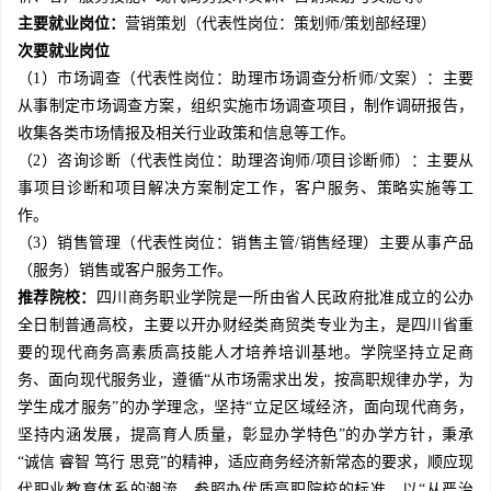
主要就业岗位：
营销策划（代表性岗位：策划师/策划部经理）
次要就业岗位
（1）市场调查（代表性岗位：助理市场调查分析师/文案）：主要
从事制定市场调查方案，组织实施市场调查项目，制作调研报告，
收集各类市场情报及相关行业政策和信息等工作。
（2）咨询诊断（代表性岗位：助理咨询师/项目诊断师）：主要从
事项目诊断和项目解决方案制定工作，客户服务、策略实施等工
作。
（3）销售管理（代表性岗位：销售主管/销售经理）主要从事产品
（服务）销售或客户服务工作。
推荐院校：
四川商务职业学院是一所由省人民政府批准成立的公办
全日制普通高校，主要以开办财经类商贸类专业为主，是四川省重
要的现代商务高素质高技能人才培养培训基地。学院坚持立足商
务、面向现代服务业，遵循“从市场需求出发，按高职规律办学，为
学生成才服务”的办学理念，坚持“立足区域经济，面向现代商务，
坚持内涵发展，提高育人质量，彰显办学特色”的办学方针，秉承
“诚信 睿智 笃行 思竞”的精神，适应商务经济新常态的要求，顺应现
代职业教育体系的潮流，参照办优质高职院校的标准，以“从严治