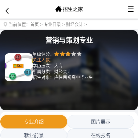
☰
当前位置：
首页
>
专业目录
>
财经会计
>
营销与策划专业
星级评分：
关注人数：
学历层次：大专
所属分类：财经会计
招生对象：应往届初高中毕业生
专业介绍
图片展示
就业前景
在线报名