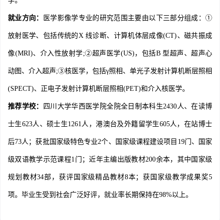
学。
就业方向：
医学影像学专业的研究范围主要由以下三部分组成：①
放射医学、包括传统的X 线诊断、计算机体层成像(CT)、磁共振成
像(MRI)、介入性放射学;②超声医学(US)，包括B 型超声、超声心
动图、介入超声;③核医学，包括γ照相、单光子发射计算机断层照相
(SPECT)、正电子发射计算机断层照相(PET)和介入核医学。
推荐学校：
四川大学华西医学院全院全日制本科生2430人、在读博
士生623人、硕士生1261人，港澳台及外籍留学生605人，在站博士
后73人；获批国家级特色专业2个、国家级课程建设项目19门、国家
级双语教学示范课程1门；近年主编出版教材200余本，其中国家级
规划教材34部，获评国家级精品教材8本；获国家级教学成果奖5
项。毕业生受到社会广泛好评，就业率长期保持在98%以上。