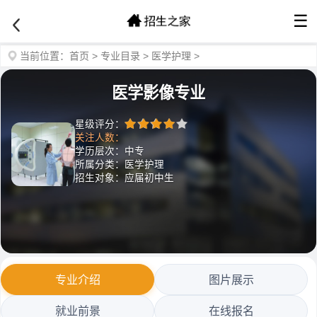
☰
当前位置：
首页
>
专业目录
>
医学护理
>
医学影像专业
星级评分：
关注人数：
学历层次：中专
所属分类：医学护理
招生对象：应届初中生
专业介绍
图片展示
就业前景
在线报名