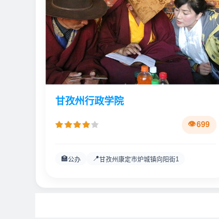
甘孜州行政学院
699
🏫
📍
公办
甘孜州康定市炉城镇向阳街1