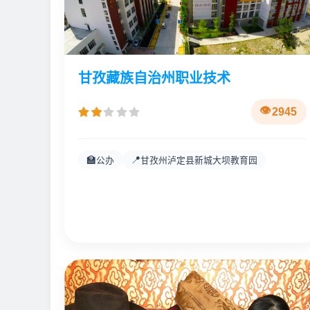
甘孜藏族自治州职业技术
2945
🏫
📍
公办
甘孜州泸定县新城大坝教育园