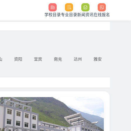
学校目录
专业目录
新闻资讯
在线报名
山
资阳
宜宾
南充
达州
雅安