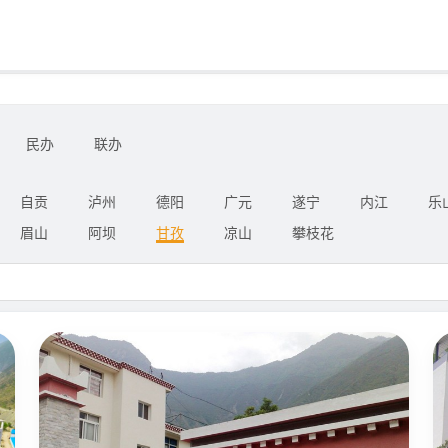
民办
联办
自贡
泸州
德阳
广元
遂宁
内江
乐
眉山
阿坝
甘孜
凉山
攀枝花