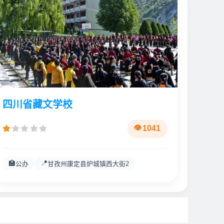
四川省藏文学校
1041
🏫
📍
公办
甘孜州康定县炉城镇西大街2