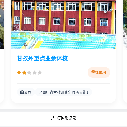
甘孜州重点业余体校
1054
🏫
📍
公办
四川省甘孜州康定县西大街1
共
1
页
6
条记录