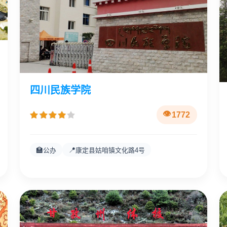
四川民族学院
1772
🏫
📍
公办
康定县姑咱镇文化路4号