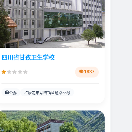
四川省甘孜卫生学校
1837
🏫
📍
公办
康定市姑咱镇鱼通路55号