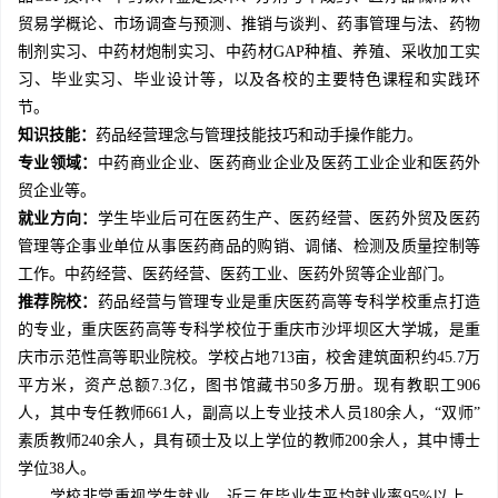
贸易学概论、市场调查与预测、推销与谈判、药事管理与法、药物
制剂实习、中药材炮制实习、中药材GAP种植、养殖、采收加工实
习、毕业实习、毕业设计等，以及各校的主要特色课程和实践环
节。
知识技能：
药品经营理念与管理技能技巧和动手操作能力。
专业领域：
中药商业企业、医药商业企业及医药工业企业和医药外
贸企业等。
就业方向：
学生毕业后可在医药生产、医药经营、医药外贸及医药
管理等企事业单位从事医药商品的购销、调储、检测及质量控制等
工作。中药经营、医药经营、医药工业、医药外贸等企业部门。
推荐院校：
药品经营与管理专业是重庆医药高等专科学校重点打造
的专业，重庆医药高等专科学校位于重庆市沙坪坝区大学城，是重
庆市示范性高等职业院校。学校占地713亩，校舍建筑面积约45.7万
平方米，资产总额7.3亿，图书馆藏书50多万册。现有教职工906
人，其中专任教师661人，副高以上专业技术人员180余人，“双师”
素质教师240余人，具有硕士及以上学位的教师200余人，其中博士
学位38人。
学校非常重视学生就业，近三年毕业生平均就业率95%以上，