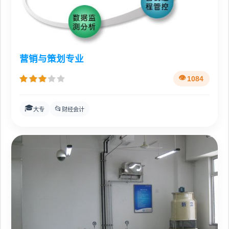
营销与策划专业
1084
🎓
📂
大专
财经会计