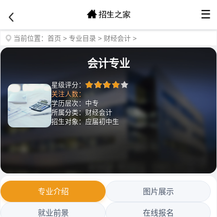
☰
当前位置：
首页
>
专业目录
>
财经会计
>
会计专业
星级评分：
关注人数：
学历层次：中专
所属分类：财经会计
招生对象：应届初中生
专业介绍
图片展示
就业前景
在线报名