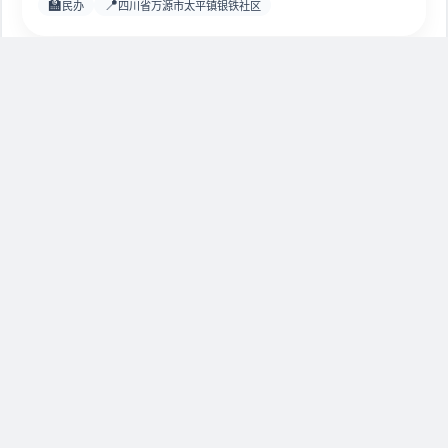
🏫
📍
民办
四川省万源市太平镇银铁社区
达州市职业高级中学
4771
🏫
📍
公办
达州市通川区西圣寺巷86号
达州凤凰职业技术学校
2198
🏫
📍
民办
达州市达川区杨柳垭泰宁路2
首页
下一页
末页
共
2
页
39
条