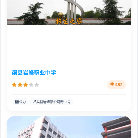
渠县岩峰职业中学
452
🏫
📍
公办
渠县岩峰镇沿河街52号