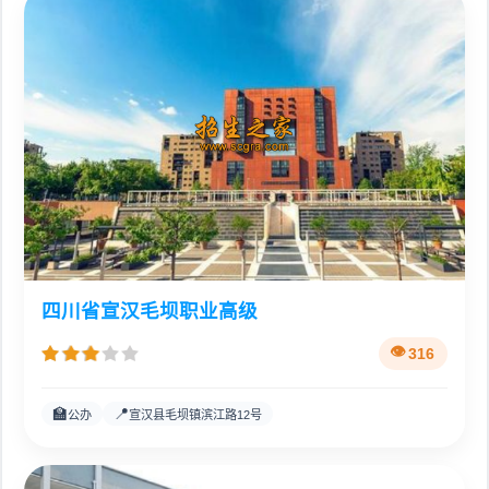
四川省宣汉毛坝职业高级
316
🏫
📍
公办
宣汉县毛坝镇滨江路12号