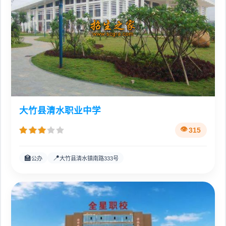
大竹县清水职业中学
315
🏫
📍
公办
大竹县清水镇南路333号