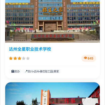
达州全星职业技术学校
645
🏫
📍
民办
四川•达州•秦巴轻工园(黄家