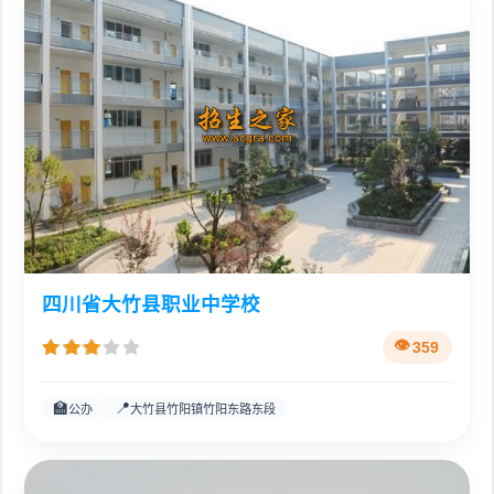
四川省大竹县职业中学校
359
🏫
📍
公办
大竹县竹阳镇竹阳东路东段