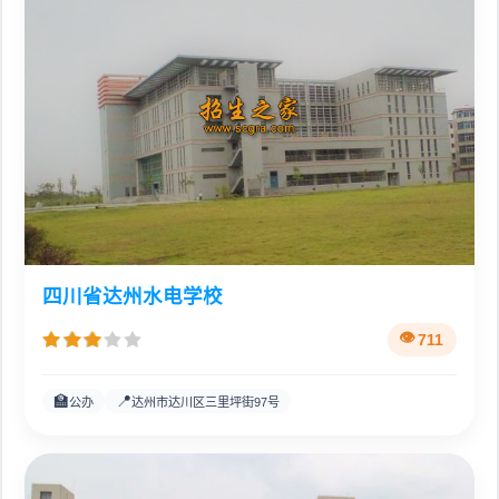
四川省达州水电学校
711
🏫
📍
公办
达州市达川区三里坪街97号