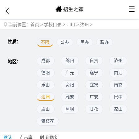
☰
当前位置：
首页
>
学校目录
>
四川
>
达州
>
性质：
不限
公办
民办
联办
成都
绵阳
自贡
泸州
地区：
德阳
广元
遂宁
内江
乐山
资阳
宜宾
南充
达州
雅安
广安
巴中
眉山
阿坝
甘孜
凉山
攀枝花
默认
点击率
时间顺序