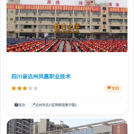
四川省达州凤凰职业技术
933
🏫
📍
民办
达州市达川区杨柳垭泰宁路2