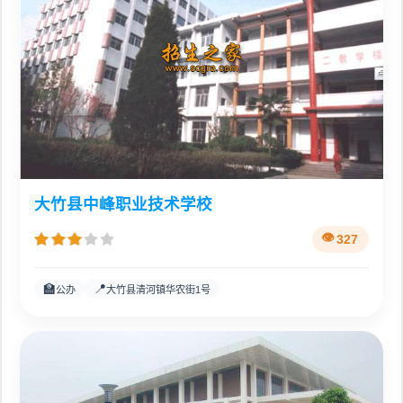
大竹县中峰职业技术学校
327
🏫
📍
公办
大竹县清河镇华农街1号