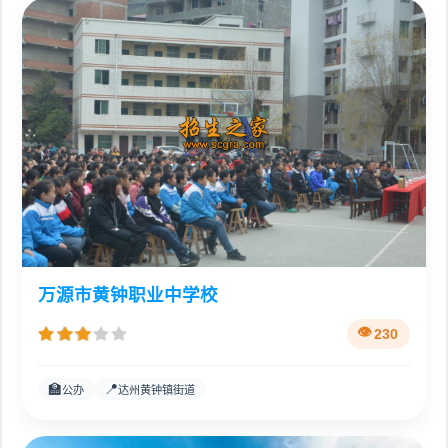
万源市黄钟职业中学校
230
🏫
📍
公办
达州黄钟镇街道