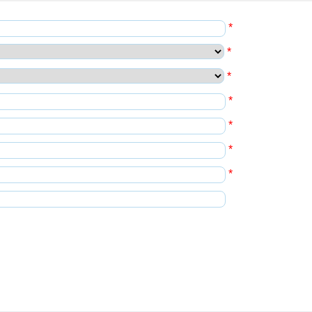
*
*
*
*
*
*
*