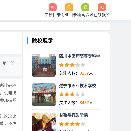
学校目录
专业目录
新闻资讯
在线报名
院校展示
四川中医药高等专科学
，是一所
关注人数：
9157
人
所比较权
遂宁市职业技术学校
，机电技
参加技能
关注人数：
3482
人
甘孜州行政学院
过这次比
能，不怕