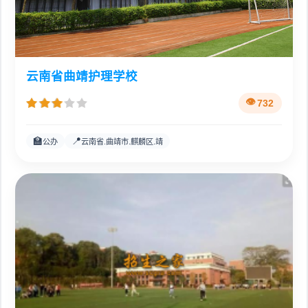
云南省曲靖护理学校
732
🏫
📍
公办
云南省.曲靖市.麒麟区.靖