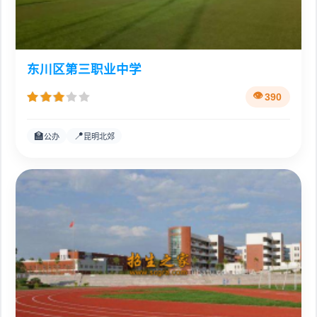
东川区第三职业中学
390
🏫
📍
公办
昆明北郊