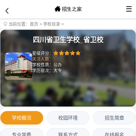
☰
当前位置：
首页
>
学校目录
>
四川省卫生学校_省卫校
星级评分：
关注人数：
学校性质：公办
学历层次：大专
学校概况
校园环境
招生简章
专业学费
联系方式
在线报名