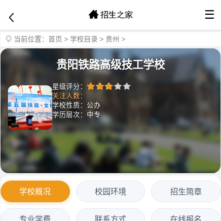
☰
当前位置：
首页
>
学校目录
>
贵州
>
贵阳铁路高级技工学校
星级评分：
关注人数：
学校性质：公办
学历层次：中专
学校概况
校园环境
招生简章
专业学费
联系方式
在线报名