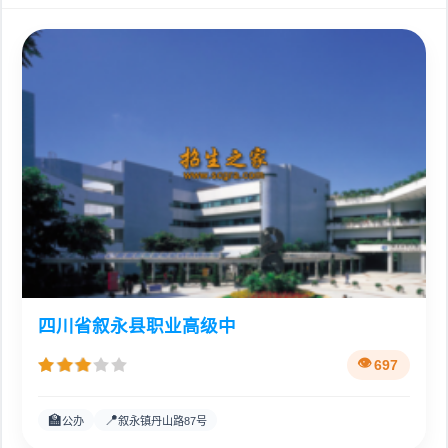
四川省叙永县职业高级中
697
🏫
📍
公办
叙永镇丹山路87号