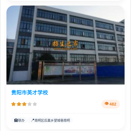
贵阳市英才学校
482
🏫
📍
联办
南明区后巢乡望城巷南明