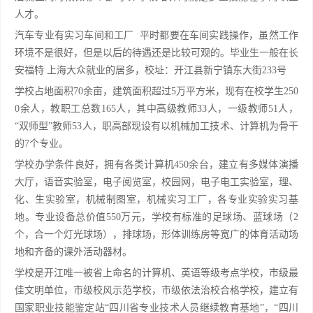
人才。
汽车专业有实习车间和工厂 平时都要在车间实践操作，虽然工作
环境不是很好，但是以后的待遇还是比较可观的。毕业生一般在长
安福特 上海大众就业的居多，校址：开江县新宁镇东大街233号
学校占地面积70余亩，建筑面积超过5万平方米，现有在校学生250
0余人，教职工总数165人，其中高级教师33人，一级教师51人，
“双师型”教师53人，职高部现设有以机械加工技术、计算机为骨干
的7个专业。
学校办学条件良好，拥有各类计算机450余台，建立有多媒体演播
大厅，语音实验室，电子阅览室，校园网，电子电工实验室，理、
化、生实验室，机械制图室，机械实习工厂，各专业实验实习基
地。专业设备总价值550万元，学校有标准的足球场、蓝球场（2
个，合一个灯光球场），排球场，形体训练房等宽广的体育活动场
地和齐备的课外活动器材。
学校是开江唯一被省上命名的计算机、英语等级考点学校，市级最
佳文明单位，市级校风示范学校，市级依法治校合格学校，建立有
国家职业技能鉴定站“四川省专业技术人员继续教育基地”，“四川