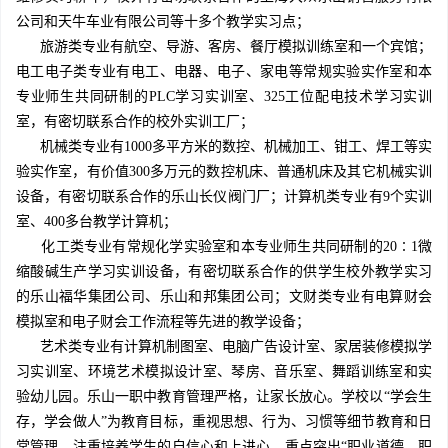
公司和天牛车业有限公司等十多个教学实习点；
旅游类专业有航空、导游、客房、餐厅模拟训练室和一个宾馆；
电工电子类专业有电工、电器、电子、家电等常规实验实作室和本
专业师生共同研制的PLC学习实训室、325工位配电技术学习实训
室，有密切联系合作的校外实训工厂；
机械类专业有1000多平方米的数控、机械加工、钳工、焊工等实
验实作室，有价值300多万元的数控机床、普通机床及其它机械实训
设备，有密切联系合作的乐山长仪阀门厂；计算机类专业有9个实训
室、400多台教学计算机；
化工类专业有常规化学实验室和本专业师生共同研制的20∶1微
缩酸碱生产学习实训设备，有密切联系合作的供学生校外教学实习
的乐山福华集团公司、乐山和邦集团公司；文财类专业有电算财会
模拟室和电子财会工作流程等先进的教学设备；
艺术类专业有计算机制图室、电脑广告设计室、家居装修模拟学
习实训室、环境艺术模拟设计室、琴房、音乐室、舞蹈训练室和实
验幼儿园。乐山一职中教育管理严格，让家长放心。学校以“学会生
存，学会做人”为教育目标，重视思想、行为、习惯等细节教育和日
常管理，注重培养学生的自信心和上进心，重点突出“职业道德、职