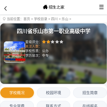
☰
当前位置：
首页
>
学校目录
>
四川
>
乐山
>
四川省乐山市第一职业高级中学
星级评分：
关注人数：
学校性质：公办
学历层次：中专
学校概况
校园环境
招生简章
专业学费
联系方式
在线报名