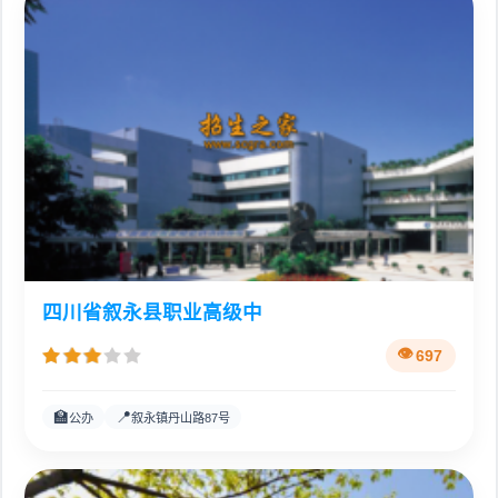
四川省叙永县职业高级中
697
🏫
📍
公办
叙永镇丹山路87号