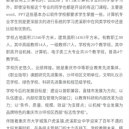
都是会用上计算机的，因此除了专门读计算机专业的同学要学习
外，即使没有报这个专业的同学也都是开设的有这门课程，主要是
word、PPT这些基本办公软件学校都要求学生掌握一些，计算机专
业学生则是更深层次的进行系统的学习虎溪职中在同类学校中还是
比较有优势的。
学校占地面积25346平方米，建筑面积14363平方米。有教职工88
人，其中高级教师14人，一级教师27人，学校有20个教学班，其中
职高开设机械、计算机、电子类三大专业共16个教学班，普高4个
教学班。
学校历史悠久，业绩辉煌。她是重庆市中等职业教育先进集体，
《职业指导》课题研究先进集体，沙坪坝区文明单位，文明礼仪示
范学校、绿色学校、科研先进集体和规范级学校。
学校今后的发展目标是：建设以普职兼容，直辖市发展为方向；以
队伍建设，内部挖潜及管理为突破口；以教育科研和内部改革为动
力；以“条件、质量、规模、效益”为支撑点；以机械“专业发展为
品牌特色的重庆市沙坪坝区西部“标志性学校”。
伴随着重庆市大学城落户虎溪镇,虎溪职业中学迎来了百年不遇的
大好发展时机，在各级主管部门的大力支持下，学校着眼未来，精