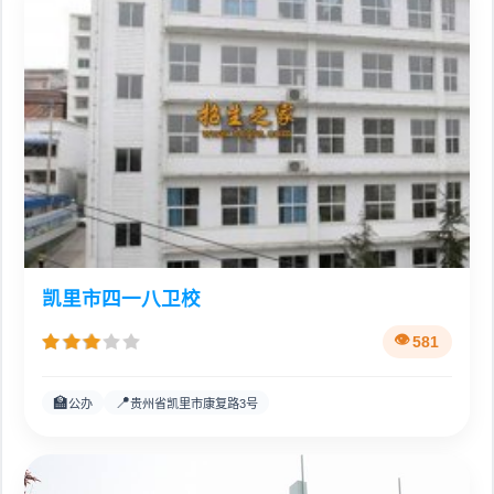
凯里市四一八卫校
581
🏫
📍
公办
贵州省凯里市康复路3号