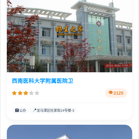
西南医科大学附属医院卫
2125
🏫
📍
公办
龙马潭区杜家街14号楼-3