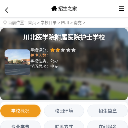
☰
当前位置：
首页
>
学校目录
>
四川
>
南充
>
川北医学院附属医院护士学校
星级评分：
关注人数：
学校性质：公办
学历层次：中专
学校概况
校园环境
招生简章
专业学费
联系方式
在线报名