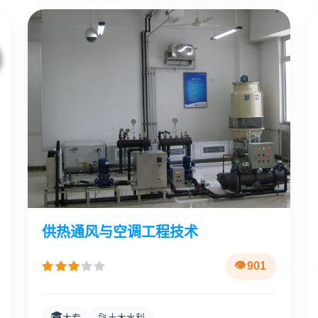
供热通风与空调工程技术
901
🎓
📂
大专
土木水利