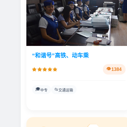
“和谐号”高铁、动车乘
1384
🎓
📂
中专
交通运输