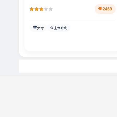
2469
🎓
📂
大专
土木水利