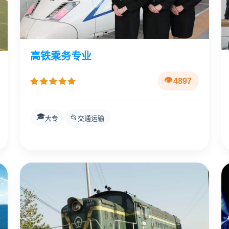
高铁乘务专业
4897
🎓
📂
大专
交通运输