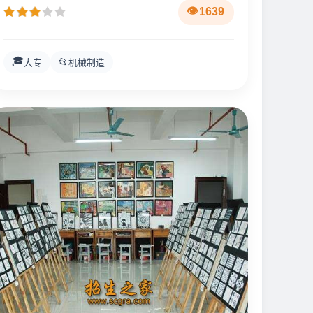
1639
🎓
📂
大专
机械制造