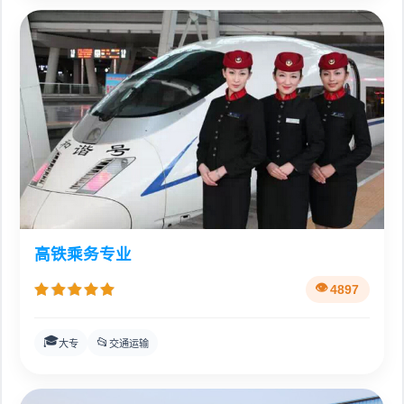
高铁乘务专业
4897
🎓
📂
大专
交通运输