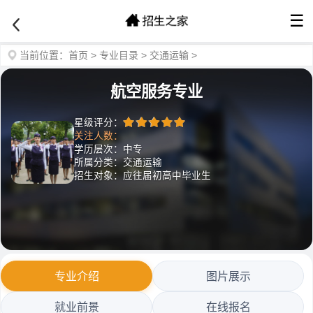
☰
当前位置：
首页
>
专业目录
>
交通运输
>
航空服务专业
星级评分：
关注人数：
学历层次：中专
所属分类：交通运输
招生对象：应往届初高中毕业生
专业介绍
图片展示
就业前景
在线报名