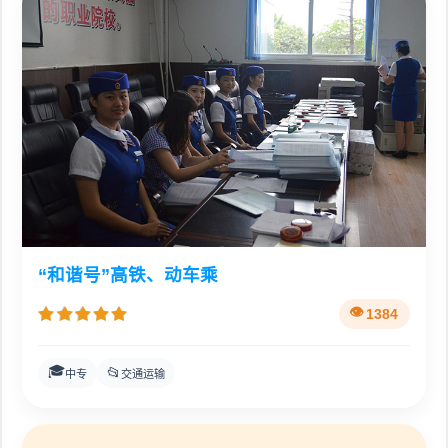
“和谐号”高铁、动车乘
1384
🎓
📂
中专
交通运输