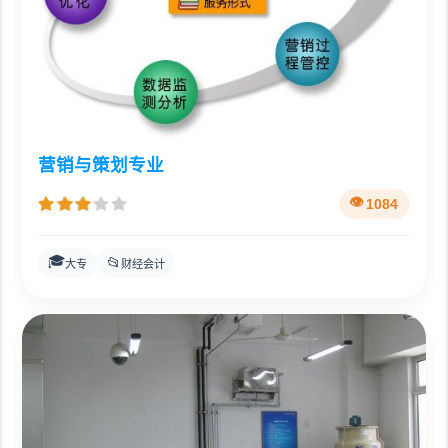
营销与策划专业
1084
🎓
📂
大专
财经会计