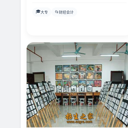
🎓
📂
大专
财经会计