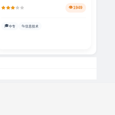
1949
🎓
📂
中专
信息技术