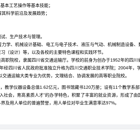
和基本工艺操作等基本技能；
解其科学前沿及发展趋势；
调试、生产技术与管理。
程力学、机械设计基础、电工与电子技术、液压与气动、机械制造设备、
实习（设计）等，以及各校的主要特色课程和实践环节。
高职院校，隶属四川省交通运输厅。学校的前身为创办于1952年的四川省
01年经四川省人民政府批准独立升格为四川交通职业技术学院；2004年
以交通运输大类专业为优势，文理结合、协调发展的高等职业院校。
元，教学仪器设备总值1.62亿元，图书馆藏书120万册；设有11个教学
业入社会，育高素质人才”的办学特色，积聚了丰富的就业资源，形成了由
各界及用人单位的普遍赞誉，用人单位对毕业生满意率达97%。