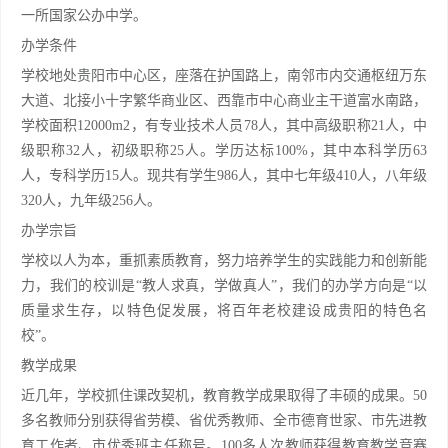
一所国家公办中学。
办学条件
学校地处贵阳市中心区，座落在护国路上，南邻市内交通枢纽万东
大道、北接小十字繁华商业区、西靠市中心商业主干道富水南路，
学校面积12000m2，有专业技术人员78人，其中高级职称21人，中
级职称32人，初级职称25人。学历达标100%，其中本科学历63
人，专科学历15人。现共有学生986人，其中七年级410人，八年级
320人，九年级256人。
办学宗旨
学校以人为本，重抓素质教育，努力培养学生的实践能力和创新能
力，我们的校训是“教人求真，学做真人”，我们的办学方向是“以
质量求生存，以特色促发展，将百年老校建设成贵阳的特色名
校”。
教学成果
近几年，学校抓住课改契机，教育教学成果取得了丰硕的成果。50
多名教师分别获得省劳模、省优秀教师、全市德育世家、市先进教
育工作者、市优秀班主任称号。100多人次教师获得教育教学竞赛