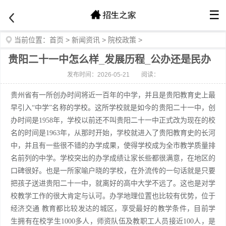
☰
当前位置：
首页
>
新闻资讯
>
院校政策
>
贵阳二十一中怎么样_发展历程_公办还是民办
发布时间：2026-05-21
阅读：
贵州省有一所创办时间将近一百年的中学，并且是贵阳教育史上最
早引入“中学”名称的学校。这所学校就是如今的贵阳二十一中，创
办时间是1958年，学校以前还不叫贵阳二十一中正式改为现在的校
名的时间是1963年，从那时开始，学校就进入了贵阳教育史的长河
中，并且有一些很不错的办学成果，使得学校成为全市教学质量排
名前列的中学。学校突出的办学成绩让家长些都很满意，在地区的
口碑很好。也是一所家喻户晓的学校，在外流传的一句话就是只要
把孩子送进贵阳二十一中，就离好的高中大学不远了。这也是对学
校教学工作的很大肯定与认可。办学地理位置也比较有优势，位于
经济交通 教育都比较发达的城区，享受最好的教学条件，目前学
生拥有在校学生1000多人，师资队伍及教职工人员接近100人，是