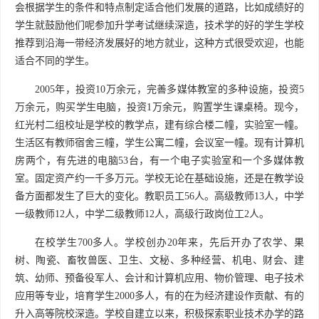
会根据学生的条件和特点制定适合他们发展的道路，比如成绩好的
学生就鼓励他们呢参加升学考试继续深造，技术学的好的学生学校
推荐到沿海一带经济发展好的地方就业，这种方式很受欢迎，也能
适合不同的学生。
2005年，投资10万余元，完善多媒体教室的多种设施，投资5
万余元，购买学生电脑，投资1万余元，购置学生课桌椅。现今，
红光村二组校址是学校的教学点，建有综合楼二幢，实验室一幢。
生活区有教师宿舍三幢，学生公寓二幢，会议室一幢。现有计算机
房两个，有先进的电脑53台，有一个电子实验室和一个多媒体教
室。固定资产约一千多万元。学校无论在基础设施，还是在教学设
备方面都发生了巨大的变化。教职员工56人。高级教师13人，中学
一级教师12人，中学二级教师12人，高级行政岗位工2人。
在校学生700多人。学校创办20年来，先后开办了农学、果
树、陶瓷、畜牧兽医、卫生、文秘、多种经营、机电、财会、建
筑、幼师、预备役军人、会计和计算机应用、物价管理、电子技术
应用等专业，培育学生2000多人，有的在为经济建设作贡献、有的
升入高等院校深造。学校自建立以来，积极探索职业技术办学的路