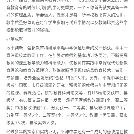
分的有经验，重视德育教育的学校，一般来说都是不会太差的，德
育教育有的时候比我们的学习更重要，一个人你首先就要具备一些
好的道理品质，学会做人，做事才是每一所学校教书育人的准则。
教学质量好体现在每年学生参加考试升学情况以及教师比赛这些学
校都能取得较好的奖项。
办学成就
敢于创新，强化教育科研是平滩中学保证质量的又一秘诀。平中一
直注重校本教研工作，在加强对教师的基本功训练同时，不断提高
教师的课堂教学能力和科研能力，使教师在实践中掌握现代创新教
育理论和教育改革理论，熟练掌握运用现代信息教育技术，做到一
专多能，培养全面发展的“合格+特色”人才。另外，平滩中学还积
极参与国家、市县级课题的研究，积极组织教师参加主管部门组织
的说课、赛课活动，撰写教育科研论文等，有115篇论文获市、县
级奖，有85篇文章在报上发表。承担国家级教改课题1个，获二等
奖；市级教改课题2个，分别获一、二等奖；县级教改课题12个，
分别获一等奖5个，二等奖4个，三等奖3个。教师上优质课，获市
级奖9人次，县级奖35人次。
经过多年的探索和实践证明，平滩中学还有一个成功的秘诀是在教