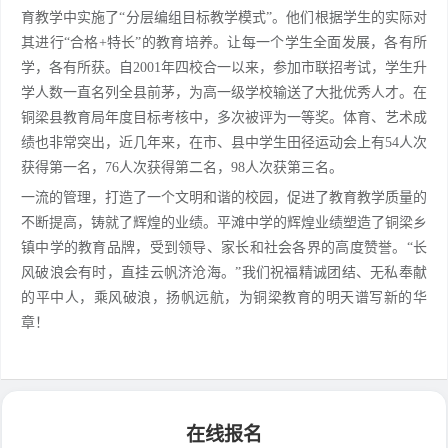
育教学中实施了“分层编组目标教学模式”。他们根据学生的实际对
其进行“合格+特长”的教育培养。让每一个学生全面发展，各有所
学，各有所获。自2001年四校合一以来，参加市联招考试，学生升
学人数一直名列全县前茅，为高一级学校输送了大批优秀人才。在
铜梁县教育局年度目标考核中，多次被评为一等奖。体育、艺术成
绩也非常突出，近几年来，在市、县中学生田径运动会上有54人次
获得第一名，76人次获得第二名，98人次获第三名。
一流的管理，打造了一个文明和谐的校园，促进了教育教学质量的
不断提高，铸就了辉煌的业绩。平滩中学的辉煌业绩塑造了铜梁乡
镇中学的教育品牌，受到领导、家长和社会各界的高度赞誉。“长
风破浪会有时，直挂云帆济沧海。”我们祝福精诚团结、无私奉献
的平中人，乘风破浪，扬帆远航，为铜梁教育的明天谱写新的华
章！
在线报名