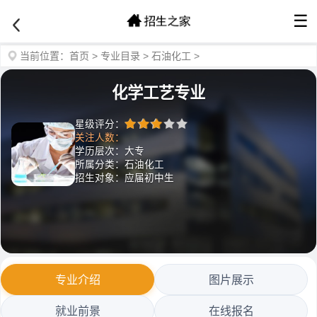
☰
当前位置：
首页
>
专业目录
>
石油化工
>
化学工艺专业
星级评分：
关注人数：
学历层次：大专
所属分类：石油化工
招生对象：应届初中生
专业介绍
图片展示
就业前景
在线报名