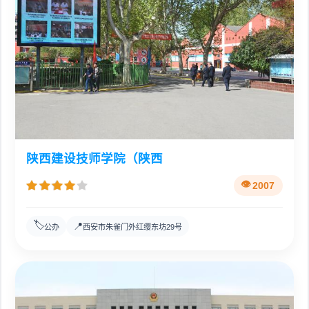
陕西建设技师学院（陕西
2007
🏷️
📍
公办
西安市朱雀门外红缨东坊29号