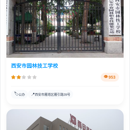
西安市园林技工学校
953
🏷️
📍
公办
西安市雁塔区雁引路39号