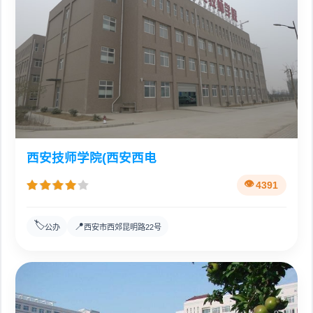
西安技师学院(西安西电
4391
🏷️
📍
公办
西安市西郊昆明路22号