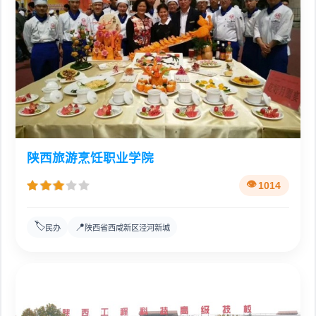
陕西旅游烹饪职业学院
1014
🏷️
📍
民办
陕西省西咸新区泾河新城