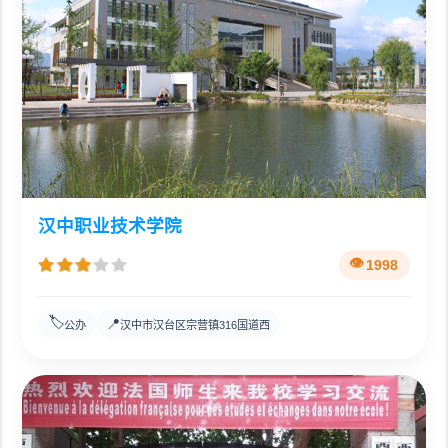
汉中职业技术学院
1998
🏷️
📍
公办
汉中市汉台区宗营镇316国道西