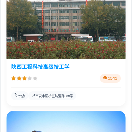
陕西工程科技高级技工学
1541
🏷️
📍
公办
西安市灞桥区纺渭路888号