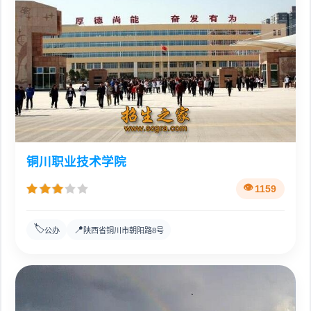
铜川职业技术学院
1159
🏷️
📍
公办
陕西省铜川市朝阳路8号