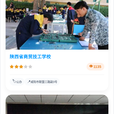
陕西省商贸技工学校
1135
🏷️
📍
公办
咸阳市联盟三路副3号