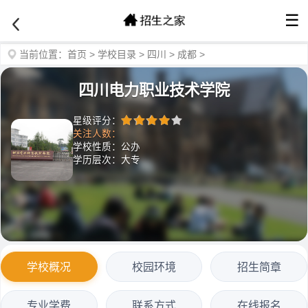
☰
当前位置：
首页
>
学校目录
>
四川
>
成都
>
四川电力职业技术学院
星级评分：
关注人数：
学校性质：公办
学历层次：大专
学校概况
校园环境
招生简章
专业学费
联系方式
在线报名