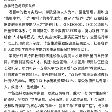
办学特色与师资队伍
近百年的教育实践中，学院坚持以人为本，强化管理，凝炼出
“植根电力，与光明同行”的办学理念，确定了“培养电力行业和社会
需要的高素质技能型人才”培养目标，引入ISO9001、ISO10015国际
质量管理体系，引进国际先进职业教育TAFE理念，努力践行“工学
结合”人才培养模式，大力实施“大学生素质拓展计划”，全面推行半
年以上的顶岗实习制度。毕业生质量跟踪调查结果显示，社会各界
用人单位对学院毕业生能力素质满意率保持在95%以上。
学院始终坚持把教师队伍建设作为提高人才培养质量的重要保
障，积极引进高端人才，构建“校企互动、人才互用”师资队伍建设
长效机制，努力打造一支高水平“双师素质与双师结构”教师队伍。
目前教职工总数554人，专任教师159名， “双师型”或高级职称教师
比例达到80%，研究生以上学历教师超过41%，享受政府津贴专家1
人，教授7人，副教授81人。
学院坚持以服务为宗旨，以就业为导向，秉承“一切为学生服务”
的原则，坚持以 “学生满意、家长满意、用人单位满意、社会满意、
党和政府满意”为核心内容的毕业生就业工作“五满意工程”，成立毕