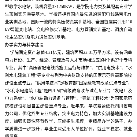
型教学水电站，装机容量3×1250KW，是学院电力类及其配套专业学
生顶岗实习重要基地。学校还拥有国内最先进的输配电线路带电作
业实训基地、国际一流的特高压仿真实训基地、全国首座实训用110
kV智能变电站、变电检修实训基地、电力营销实训基地、调度自动
化主站实训及电力通信实训基地。
办学实力与科学建设
学院固定资产总值4.21亿元，建筑面积22.81万平方米。设有涵盖
电力建设、生产、经营、管理及与人才市场相适应的4个系27个专科
专业。其中“高压输配电线路施工运行与维护”、“供用电技术”、“水
利水电建筑工程”等专业被列为中央财政支持的国家示范性高职院校
建设重点专业，“供用电技术”是教育部“国家级教育改革试点专业”，
“水利水电建筑工程”是四川省“省级教育改革试点专业”；“发电厂及
电力系统”、“水电站动力设备与管理”、“建筑工程技术”为国家示范
院校建设项目自主建设重点专业。近年来，学院紧紧依托四川省电
力公司，优化招生专业结构，突出电力特色，加大实训基地建设力
度，加强实践性环节教学，压缩招生规模，走精品办学的路子，办
学质量进一步提升，毕业生深受用人单位好评，就业率稳定、就业
质量高。