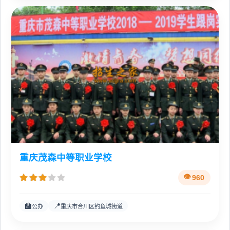
重庆茂森中等职业学校
960
🏫
📍
公办
重庆市合川区钓鱼城街道