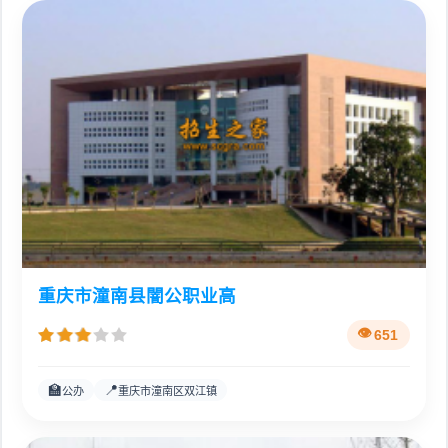
重庆市潼南县闇公职业高
651
🏫
📍
公办
重庆市潼南区双江镇