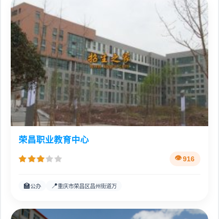
荣昌职业教育中心
916
🏫
📍
公办
重庆市荣昌区昌州街道万