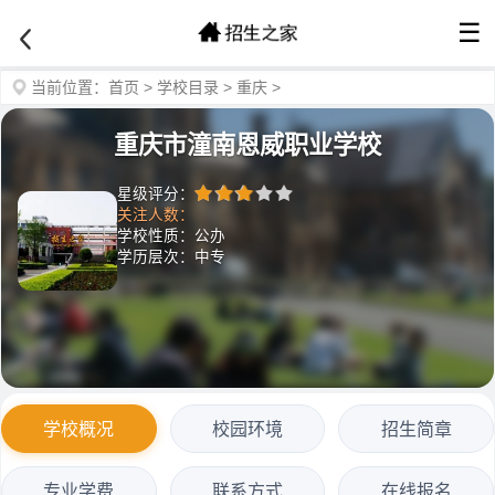
☰
当前位置：
首页
>
学校目录
>
重庆
>
重庆市潼南恩威职业学校
星级评分：
关注人数：
学校性质：公办
学历层次：中专
学校概况
校园环境
招生简章
专业学费
联系方式
在线报名