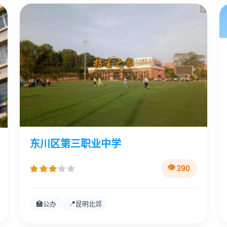
东川区第三职业中学
390
🏫
📍
公办
昆明北郊