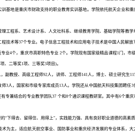
训基地是重庆市财政支持的职业教育实训基地。学院依托航天企业和重庆
理工程系、艺术设计系、人文社科系、继续教育学院、基础学院等教学单
工程技术等37个专业。电子信息工程技术和应用电子技术是中国人民解放
专业4个，重庆市高职特色专业 2个。学院现有国家级精品课程1门，市
1项、二等奖1项、三等奖3项目)。
人，副教授、高级工程师92人，讲师、工程师141人，博士、硕士研究生1
教师3人，国家和市级专家库成员13人。学院还从中国航天科技集团聘任
有专兼结合的专业教学团队37 个和8个通识课程教研室。其中有6个重庆
“下得去、留得住、用得上”，实践能力强、具有良好职业道德的高素质技
造技术为主，适应航天航空事业、国防事业和重庆经济发展的专业体系，