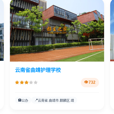
云南省曲靖护理学校
732
🏫
📍
公办
云南省.曲靖市.麒麟区.靖