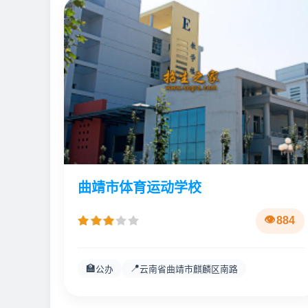
曲靖市体育运动学校
884
🏫
📍
公办
云南省曲靖市麒麟区南路