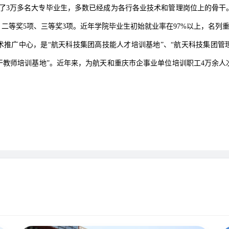
养了3万多名大专毕业生，多数已经成为各行各业技术和管理岗位上的骨干
、二等奖5项、三等奖3项。近年学院毕业生初始就业率在97%以上，名
推广中心，是“航天科技集团高技能人才培训基地”、“航天科技集团管理
职骨干教师培训基地”。近年来，为航天和重庆市企事业单位培训职工4万余