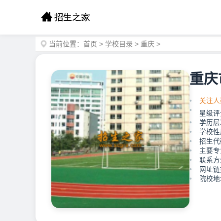
当前位置：
首页
>
学校目录
>
重庆
>
重庆
关注人
星级评
学历层
学校性
招生代码
主要专
联系方式
网址链接：h
院校地