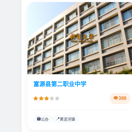
富源县第二职业中学
398
🏫
📍
公办
黄泥河镇