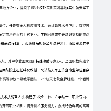
地方企业，建设了153个校外实训实习基地(其中航天军工
位，开设有无人机应用技术、云计算技术与应用、数控技
军定向培养直招士官专业。学院已建成中央财政支持的重点
级精品课程12门，市级精品视频公开课程3门，市级资源共享
15人。其中享受国家政府特殊津贴专家2人，全国职教先进个
3位两院院士担任特聘教授，聘请航天军工等企事业单位百余
市高等学校市级教学团队，2个航天七院金牌班组、2个银牌
术技能型人才;构建了“校企一体、产学结合、职业导向、
大力开展职业培训，提升技术服务能力，办成特色鲜明的高等