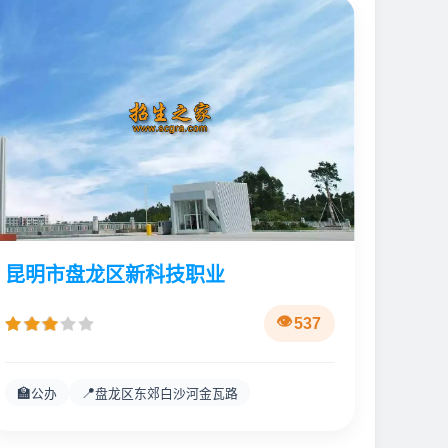
昆明市盘龙区新科技职业
537
🏫
📍
公办
盘龙区东郊白沙河金瓦路