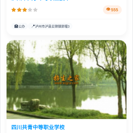
555
🏫
📍
公办
泸州市泸县云锦镇郭堰3
四川共青中等职业学校