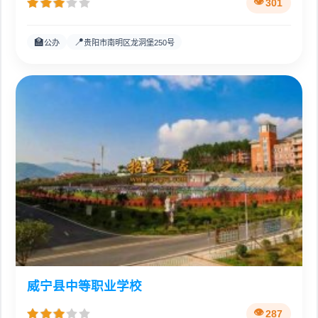
301
🏫
📍
公办
贵阳市南明区龙洞堡250号
威宁县中等职业学校
287