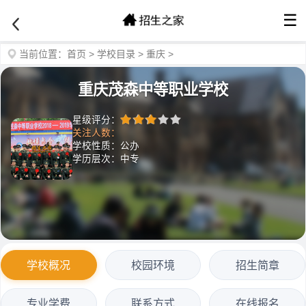
☰
当前位置：
首页
>
学校目录
>
重庆
>
重庆茂森中等职业学校
星级评分：
关注人数：
学校性质：公办
学历层次：中专
学校概况
校园环境
招生简章
专业学费
联系方式
在线报名