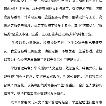
学校创办于1991年，规划占地面积200亩，现占地面积80亩，建
筑面积3万平方米，现开设有园林设计与施工、数控技术应用、汽车
应用与维修、计算机应用、旅游服务与管理、服装设计与工艺、高
级酒店服务与管理、建筑工程施工等多个专业。其中“汽车类”、"服
装类”是重庆市合川区委、区政府重点建设和扶持的特色专业。
学校师资力量雄厚，设施设备先进，学生公寓全部已安装空
调，食堂等各种设施配套，功能完善，环境优雅，生活舒适。建校
以来为社会经济发展输送了数以千计高中型技能人才。
学校管理特色：学校秉承“人文立校、依法治校、特色兴校、技
能强校”的办学理念，实行开放式教学，封闭式管理。“用钢铁般的
纪律严厉治校，以慈母般的关怀善待学生”在重庆市合川区人武部的
指导下，坚持打造军事化管理的办学特色。
以军事化要求与人文个性化管理相结合，学生起居住行由军事