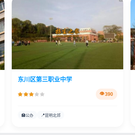
东川区第三职业中学
390
🏫
📍
公办
昆明北郊