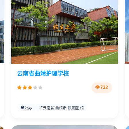
云南省曲靖护理学校
732
🏫
📍
公办
云南省.曲靖市.麒麟区.靖