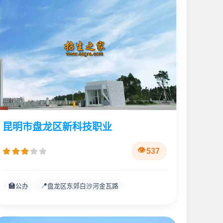
昆明市盘龙区新科技职业
537
🏫
📍
公办
盘龙区东郊白沙河金瓦路