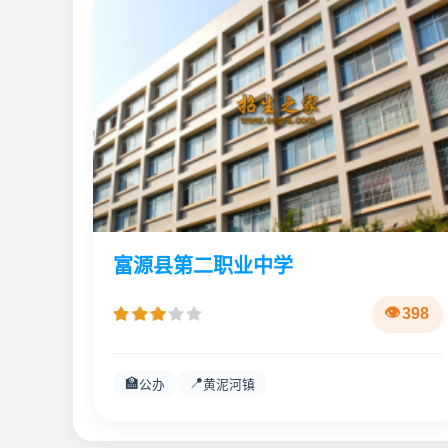
富源县第二职业中学
398
🏫
📍
公办
黄泥河镇