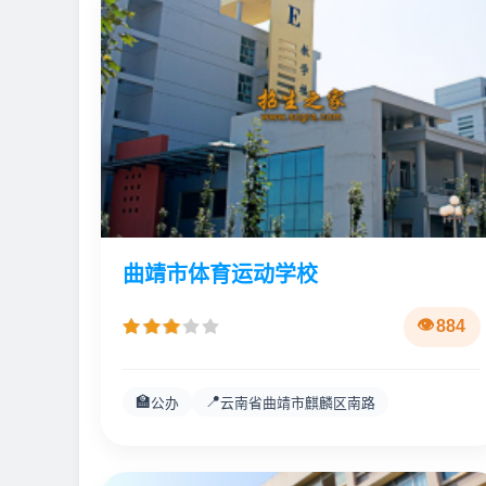
曲靖市体育运动学校
884
🏫
📍
公办
云南省曲靖市麒麟区南路