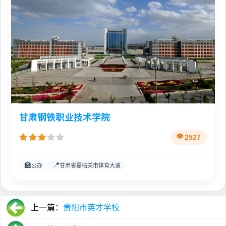
甘肃钢铁职业技术学院
2527
🏫
📍
公办
甘肃省嘉峪关市体育大道
上一篇：
贵阳市英才学校