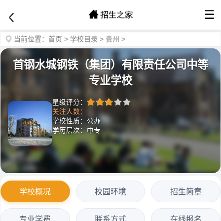
☰
当前位置：
首页
>
学校目录
>
贵州
>
首钢水城钢铁（集团）有限责任公司中等
专业学校
星级评分：
关注人数：
学校性质：公办
学历层次：中专
学校概况
校园环境
招生简章
专业学费
联系方式
在线报名