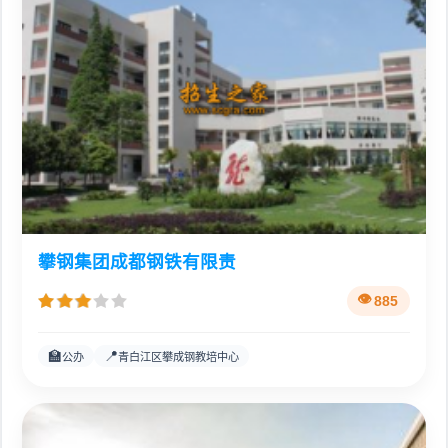
攀钢集团成都钢铁有限责
885
🏫
📍
公办
青白江区攀成钢教培中心