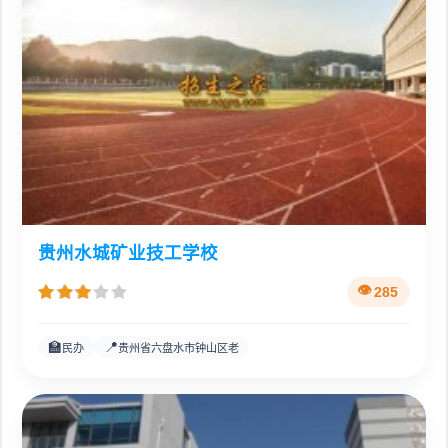
贵州水城矿业技工学校
285
🏫
📍
民办
贵州省六盘水市钟山区老