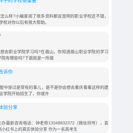
样子的学校很重要
怎么样?小编查阅了很多资料都说昆明的职业学校还不错，
学校对你以后有很大帮助。
？
想去职业学院学习吗?在眉山，你知道眉山职业学院的学习
学院有哪些吗?下面就是一所眉
告诉你
屋中穿过是常有的事儿，是不是你会想去重庆看看这样的建
业学院开始招生了，你或许
体验分享
办最新咨询电话：钟老师13348832372（微信同号），袁
教育集训小红书上的真实体验分享 作为一名高考生