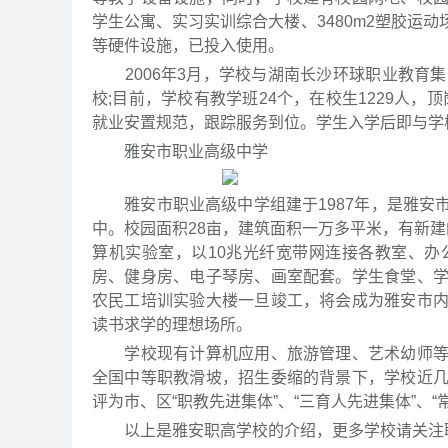
学生公寓、实习实训综合大楼、3480m2塑胶运
等硬件设施，已投入使用。
2006年3月，学校与湖南长沙环球职业教育集团联
校;目前，学校有教学班24个，在校生1229人，
就业安置规范，跟踪服务到位。学生入学后即与学
雅安市职业高级中学
雅安市职业高级中学组建于1987年，是雅安
中。校园面积28亩，建筑面积一万多平米，有新
算机实验室，以10兆光纤宽带网连接各教室、
房、健身房、电子琴房、画室配套。学生食堂、
农民工培训实验大楼一旦竣工，将会成为雅安市
读书求学的理想场所。
学校现有计算机应用、旅游管理、艺术幼师等骨
全国中等职教滑坡，招生委缩的背景下，学校近
评为市、区“职教先进集体”、“三育人先进集体”、“
以上是雅安职高学校的介绍，更多学校请关注