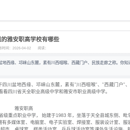
道的雅安职高学校有哪些
时间：2026-04-02
阅读：
盆地西缘、邛崃山东麓，素有川西咽喉、西藏门户、民族走廊之称。你知
川盆地西缘、邛崃山东麓，素有"川西咽喉"、"西藏门户"、
来看看四川省天全职业高级中学和雅安市职业高级中学。
重点职业中学， 始建于1983 年，坐落于天全县城东侧、毗
。学校拥有多媒体室、电脑室、电子实验室、焊接室、服装设计室、服
园超市、桌球室、棋类活动室、乒乓球活动室等课外生活设施。