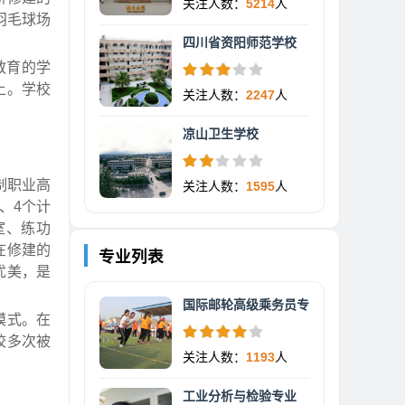
关注人数：
5214
人
羽毛球场
四川省资阳师范学校
教育的学
上。学校
关注人数：
2247
人
凉山卫生学校
制职业高
关注人数：
1595
人
、4个计
室、练功
在修建的
专业列表
优美，是
国际邮轮高级乘务员专
模式。在
校多次被
关注人数：
1193
人
工业分析与检验专业