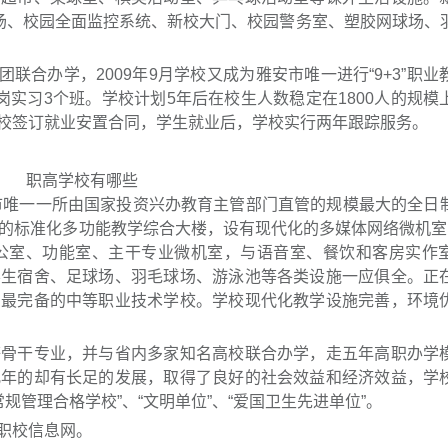
动场、校园全面监控系统、新校大门、校园警务室、塑胶网球场、
合办学，2009年9月学校又成为雅安市唯一进行“9+3”职业
顶岗实习3个班。学校计划5年后在校生人数稳定在1800人的规模
校签订就业安置合同，学生就业后，学校实行两年跟踪服务。
市唯一一所由国家投资兴办教育主管部门直管的规模最大的全日
建的标准化多功能教学综合大楼，设有现代化的多媒体网络微机室
办公室、功能室、主干专业微机室，与语音室、餐饮和客房实作
学生宿舍、足球场、羽毛球场、游泳池等各类设施一应俱全。正
内最完备的中等职业技术学校。学校现代化教学设施完善，环境
干专业，并与省内多家知名高校联合办学，走五年高职办学
几年的却有长足的发展，取得了良好的社会效益和经济效益，学
常规管理合格学校”、“文明单位”、“爱国卫生先进单位”。
职校信息网。