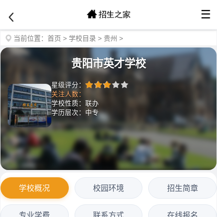
☰
当前位置：
首页
>
学校目录
>
贵州
>
贵阳市英才学校
星级评分：
关注人数：
学校性质：联办
学历层次：中专
学校概况
校园环境
招生简章
专业学费
联系方式
在线报名