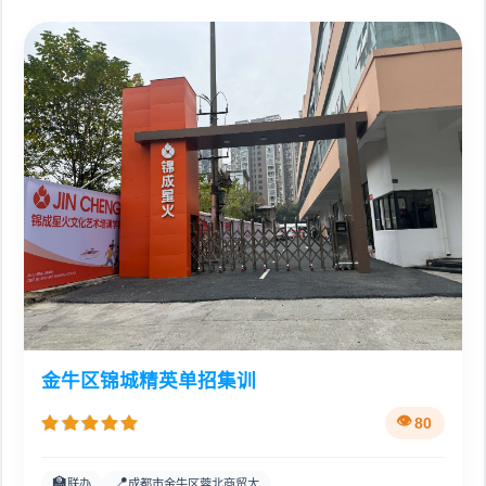
金牛区锦城精英单招集训
80
🏫
📍
联办
成都市金牛区蓉北商贸大