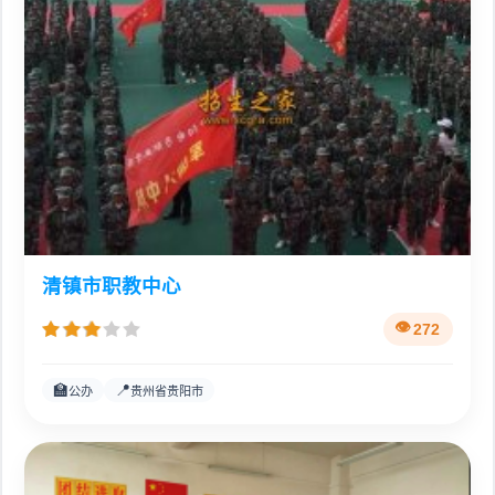
清镇市职教中心
272
🏫
📍
公办
贵州省贵阳市