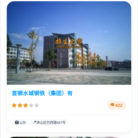
首钢水城钢铁（集团）有
422
🏫
📍
公办
钟山区巴西路667号