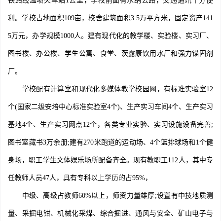
铁路线滥坝火车站1公里，学校前面有水纳公路，交通通讯十分便
利。学校占地面积109亩，校舍建筑面积3.5万平方米，固定资产141
5万元，办学规模1000人。建有现代化的教学楼、实验楼、实习厂、
图书楼、办公楼、学生公寓、食堂、茨露康饮用水厂和强力锚固剂
厂。
学校配有计算室和现代化多媒体教学校园网，有标准实验室12
个(国家二级安培中心标准实验室4个)、生产实习车间4个、生产实习
基地4个、生产实习网点12个，各类专业实验、实习设施设备完善;
图书室藏书3万余册;建有270米跑道的运动场、4个篮排球场和1个健
身场，职工学生文体娱乐场所配备齐全。现有教职工112人，其中专
任教师人员47人，具有专科以上学历的占95%，
中级、高级占教师60%以上，师资力量雄厚;设置有中技地质测
量、采掘电钳、机械化采煤、综合掘进、通风与安全、矿山电子与