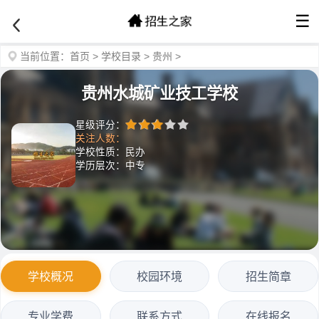
☰
当前位置：
首页
>
学校目录
>
贵州
>
贵州水城矿业技工学校
星级评分：
关注人数：
学校性质：民办
学历层次：中专
学校概况
校园环境
招生简章
专业学费
联系方式
在线报名