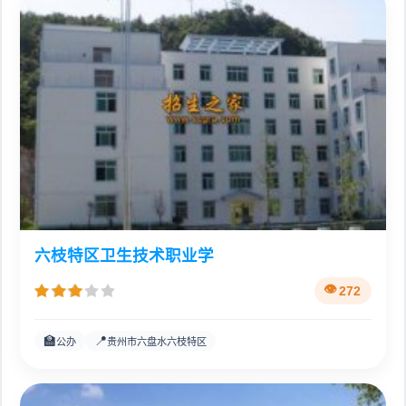
六枝特区卫生技术职业学
272
🏫
📍
公办
贵州市六盘水六枝特区