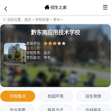
☰
当前位置：
首页
>
学校目录
>
贵州
>
黔东南应用技术学校
星级评分：
关注人数：
学校性质：民办
学历层次：中专
学校概况
校园环境
招生简章
专业学费
联系方式
在线报名