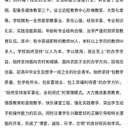
等。同时每个校区的文体、生活和娱乐设施齐全、并安装了宽带
网、配备多媒体教室三个，设立远程教育中心阶梯教室、大型礼堂
等。学校拥有一支热爱职教事业、责任心强、经验丰富、专业知识
扎实、实践技能高超，年龄和专业结构合理、治学严谨的双师型教
育队伍。其中：有中高级职称的教师88人，本科以上学历的教师60
多人。学校始终坚持“以人为本、学以致用、就业至上”的办学宗
旨，始终坚持面向农村和城镇、面向农民子女的办学方向，招收应
往届、初高中毕业生及想学一技之长的社会青年。始终坚持“包教学
质量、包学有所长、包安置就业、包工资福利待遇”的办学方针。
“始终坚持准军事化、全封闭式”的管理模式。大力推进素质教育、
情感教育和直观教学、快乐课堂工程、强化实践教学、突出学生动
手和操作能力的实训。同时注重学生兴趣爱好的正确引导和特长潜
能的开发，形成了“博爱、诚信、乐学、文明”的良好校风和学风。