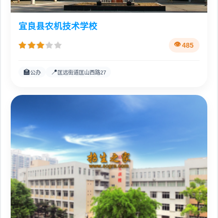
宜良县农机技术学校
485
🏫
📍
公办
匡远街道匡山西路27