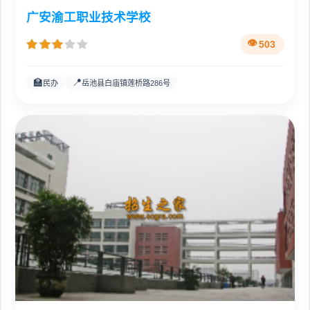
广安渝工职业技术学校
503
🏫
📍
民办
岳池县白庙镇莲桥路286号