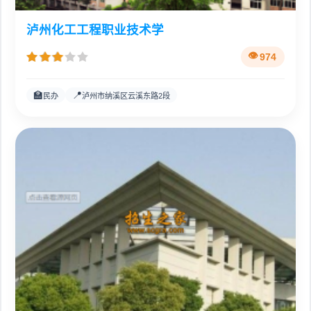
泸州化工工程职业技术学
974
🏫
📍
民办
泸州市纳溪区云溪东路2段