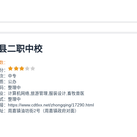
县二职中校
数：
分：
次：中专
质：公办
码：整理中
业：计算机网络,旅游管理,服装设计,畜牧兽医
式：整理中
ttps://www.cdtlxx.net/zhongqing/17290.html
址：周嘉镇油坊街2号（周嘉镇政府对面）