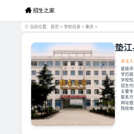
当前位置：
首页
>
学校目录
>
重庆
>
垫江
关注人
星级评
学历层
学校性
招生代
主要专
联系方
网址链接：h
院校地