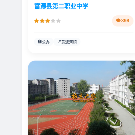
富源县第二职业中学
398
🏫
📍
公办
黄泥河镇