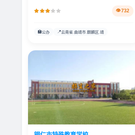
732
🏫
📍
公办
云南省.曲靖市.麒麟区.靖
铜仁市特殊教育学校