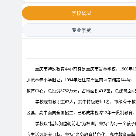
学校概况
专业学费
重庆市特殊教育中心前身是重庆市盲童学校，1960年10月
原觉林寺小学旧址，1994年迁往南岸区南坪南湖路144号，
教育中心。总投资8782万元，占地面积49.8亩，总建筑面
学校现有教职工63人，其中特级教师1名，市级骨干教师
区县，高中面向全国招生，已形成集视障12年一贯制教育
学校以“挺起胸膛朝前走”为校训，坚持“为每一个孩子
应生活为培养目标，坚持“义务教育特色化、高中教育品