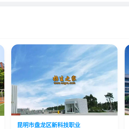
昆明市盘龙区新科技职业