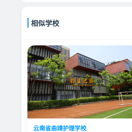
相似学校
云南省曲靖护理学校