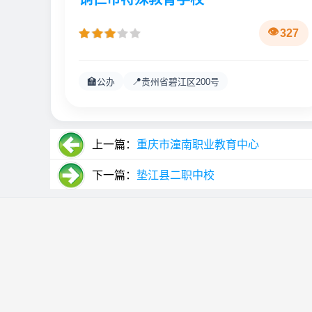
327
🏫
📍
公办
贵州省碧江区200号
上一篇：
重庆市潼南职业教育中心
下一篇：
垫江县二职中校