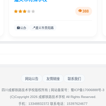
388
🏫
📍
公办
遵义市贵阳路
网站公告
友情链接
联系我们
四川成都铁路技术学校版权所有 | 网站备案号：
蜀ICP备17006888号-3
(C)Copyright 2026 成都铁路技术学校 All Rights Reserved.
手机：13348832372 联系电话：15397624677