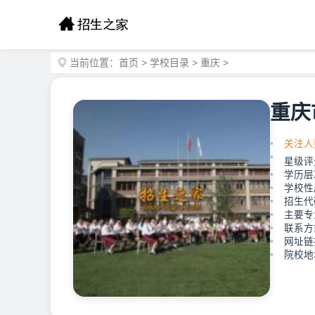
当前位置：
首页
>
学校目录
>
重庆
>
重庆
关注人
星级评
学历层
学校性
招生代
主要专
联系方
网址链接：h
院校地