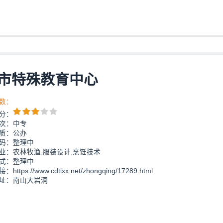
市特殊教育中心
数：
分：
次：中专
质：公办
码：整理中
业：农林牧渔,服装设计,烹饪技术
式：整理中
ttps://www.cdtlxx.net/zhongqing/17289.html
址：南山大岩洞