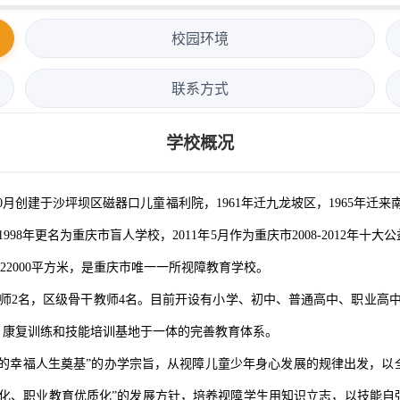
校园环境
联系方式
学校概况
创建于沙坪坝区磁器口儿童福利院，1961年迁九龙坡区，1965年迁来南
1998年更名为重庆市盲人学校，2011年5月作为重庆市2008-2012
积22000平方米，是重庆市唯一一所视障教育学校。
2名，区级骨干教师4名。目前开设有小学、初中、普通高中、职业高中，
、康复训练和技能培训基地于一体的完善教育体系。
的幸福人生奠基”的办学宗旨，从视障儿童少年身心发展的规律出发，以
牌化、职业教育优质化”的发展方针，培养视障学生用知识立志，以技能自