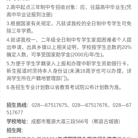
2.高中起点三年制中专招收对象：应、往届高中毕业生(凭
高中毕业证报到注册)
3.根据国家有关规定，凡就读我校的全日制中专学生可免
除三年学费。
4.就读我校一、二年级全日制中专学生家庭困难者个人提
出申请，出具乡镇以上相关证明，学校按学生总数的20%
确定人数，可享受国家助学金(2000元/年/生)。
5.为便于学生学籍录入上报和办理中职学生资助银行卡，
新生报道时须持本人身份证(未满18周岁也可以办理，详
询学生所在户籍地管理部门)。
6.各招生专业计划数以省教育考试院公布计划数为准。
招生热线
：028—67517675、028—67517676、028—67
517677
学校地址
：成都市蜀源大道三段566号（郫县古城镇）
招生网
：