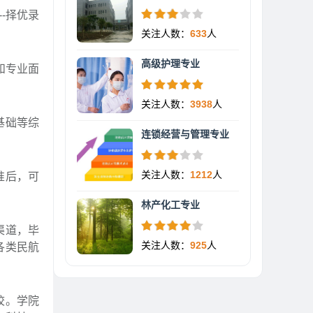
--择优录
关注人数：
633
人
高级护理专业
和专业面
关注人数：
3938
人
基础等综
连锁经营与管理专业
关注人数：
1212
人
准后，可
林产化工专业
渠道，毕
关注人数：
925
人
各类民航
校。学院