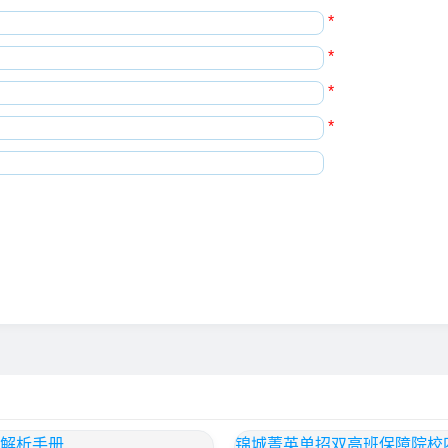
*
*
*
*
纲解析手册
锦城菁英单招双高班保障院校