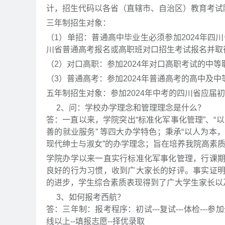
计，招生代码以各省（直辖市、自治区）教育考试
三年制招生对象：
（1）单招：普通高中毕业生必须参加2024年四
川省普通高考报名或高职班对口招生考试报名并取
（2）对口高职：参加2024年对口高职考试的中
（3）普通高考：参加2024年普通高考的高中及
五年制招生对象：参加2024年中考的四川省应届
2、问：学校办学理念和管理理念是什么？
答：一直以来，学院突出“标准化军事化管理”、“以
善的就业服务” 等四大办学特色；秉承“以人为
现代绅士与淑女”的办学理念；旨在培养我院高素
学院办学以来一直实行标准化军事化管理，行课
良好的行为习惯，收到广大家长的好评。事实证
的进步，学生综合素质表现得到了广大学生家长以
3、如何报考西航？
答：三年制：报考程序：初试---复试---体检--
线以上--填报志愿--择优录取