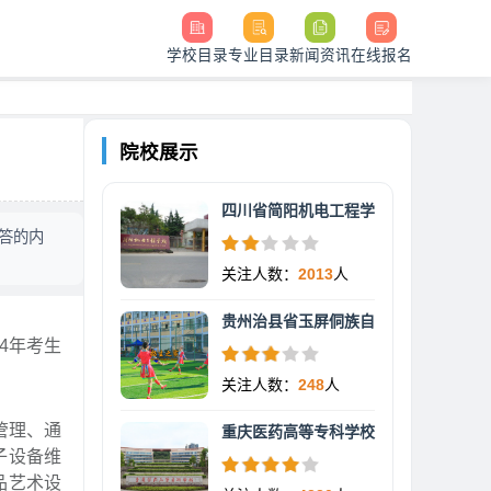
学校目录
专业目录
新闻资讯
在线报名
院校展示
四川省简阳机电工程学
答的内
关注人数：
2013
人
贵州治县省玉屏侗族自
4年考生
关注人数：
248
人
管理、通
重庆医药高等专科学校
子设备维
品艺术设