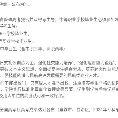
院统一公布为准。
川省普通高考报名并取得考生号；中等职业学校毕业生必须参加20
得考生号。
等职业学校毕业生。
中等职业学校毕业生。
初中毕业生（含中职三年、高职两年）
日式礼仪训练为主，强化社交能力培养”、“强化理财能力锻炼”、
本，突破文本主义思想，全面提高学生综合素质，培养跨岗作业能
质、强技能的适应民航高速发展需要的民航类专业人才。
期间不能出校门，只有周末才准予出校，注重培养学生严格的纪
明，学院实行标准化军事化管理效果显著，学生到学校后每学期
及用人单位的高度认可和一致好评。
-参加全国高考且高考成绩达到各省（直辖市、自治区）2024年专科