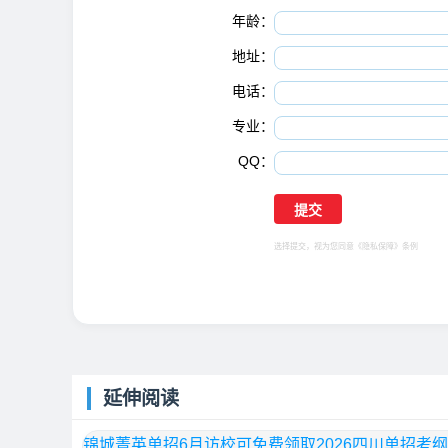
年龄：
地址：
电话：
专业：
QQ：
选择提交，视为您同意
《隐私保障》
条例
延伸阅读
锦城菁英单招6月访校可免费领取2026四川单招考