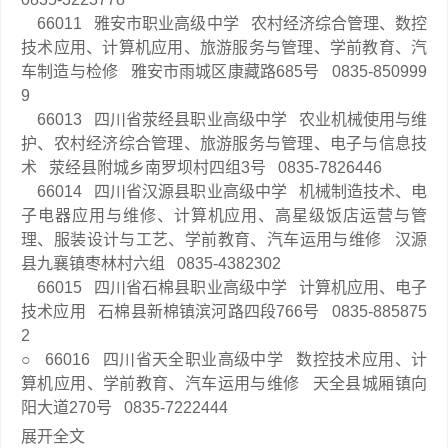
66011
雅安市职业高级中学
农村经济综合管理、数控
技术应用、计算机应用、旅游服务与管理、学前教育、汽
车制造与检修
雅安市雨城区康藏路685号
0835-850999
9
66013
四川省荥经县职业高级中学
农业机械使用与维
护、农村经济综合管理、旅游服务与管理、电子与信息技
术
荥经县附城乡南罗坝村四组3号
0835-7826446
66014
四川省汉源县职业高级中学
机械制造技术、电
子电器应用与维修、计算机应用、高星级饭店运营与管
理、服装设计与工艺、学前教育、汽车运用与维修
汉源
县九襄镇枣林村六组
0835-4382302
66015
四川省石棉县职业高级中学
计算机应用、电子
技术应用
石棉县新棉镇滨河路四段766号
0835-885875
2
○
66016
四川省天全职业高级中学
数控技术应用、计
算机应用、学前教育、汽车运用与维修
天全县城厢镇向
阳大道270号
0835-7222444
展开全文