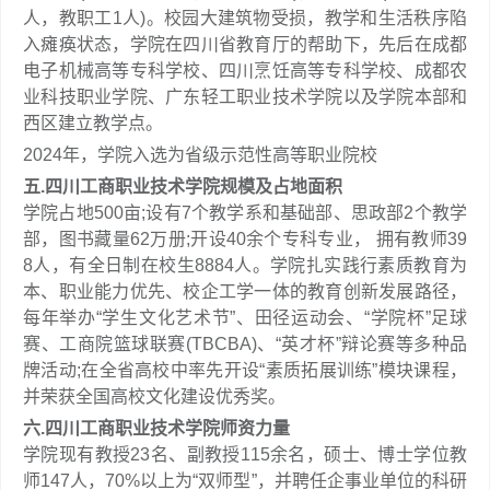
人，教职工1人)。校园大建筑物受损，教学和生活秩序陷
入瘫痪状态，学院在四川省教育厅的帮助下，先后在成都
电子机械高等专科学校、四川烹饪高等专科学校、成都农
业科技职业学院、广东轻工职业技术学院以及学院本部和
西区建立教学点。
2024年，学院入选为省级示范性高等职业院校
五.四川工商职业技术学院规模及占地面积
学院占地500亩;设有7个教学系和基础部、思政部2个教学
部，图书藏量62万册;开设40余个专科专业， 拥有教师39
8人，有全日制在校生8884人。学院扎实践行素质教育为
本、职业能力优先、校企工学一体的教育创新发展路径，
每年举办“学生文化艺术节”、田径运动会、“学院杯”足球
赛、工商院篮球联赛(TBCBA)、“英才杯”辩论赛等多种品
牌活动;在全省高校中率先开设“素质拓展训练”模块课程，
并荣获全国高校文化建设优秀奖。
六.四川工商职业技术学院师资力量
学院现有教授23名、副教授115余名，硕士、博士学位教
师147人，70%以上为“双师型”，并聘任企事业单位的科研