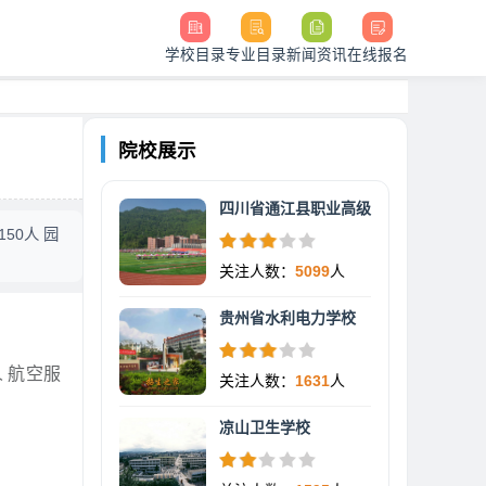
学校目录
专业目录
新闻资讯
在线报名
院校展示
四川省通江县职业高级
50人 园
关注人数：
5099
人
贵州省水利电力学校
人 航空服
关注人数：
1631
人
凉山卫生学校