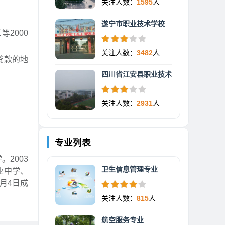
关注人数：
1595
人
遂宁市职业技术学校
等2000
关注人数：
3482
人
贷款的地
四川省江安县职业技术
关注人数：
2931
人
专业列表
2003
卫生信息管理专业
业中学、
月4日成
关注人数：
815
人
航空服务专业