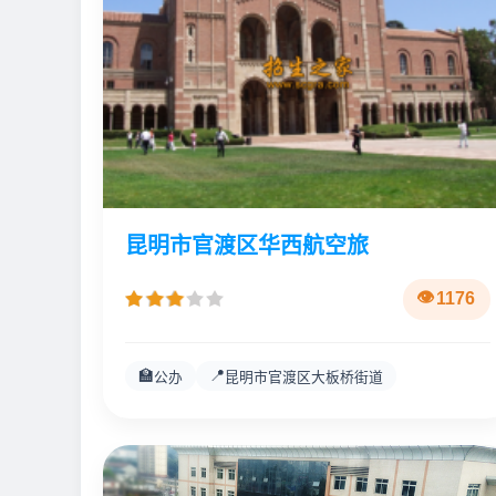
昆明市官渡区华西航空旅
1176
🏫
📍
公办
昆明市官渡区大板桥街道