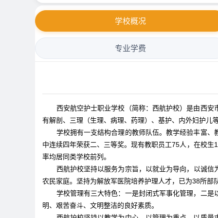
学校概况
专业学费
西安航空护士职业学校（简称：西航护校）是由西安市
有解剖、三理（生理、病理、药理）、基护、内外妇护儿
学校拥有一支结构合理的教师队伍。教学经验丰富、
中连续四年荣获二、三等奖。现有教职员工75人，在校生
率均居同类学校前列。
西航护校坚持以服务为宗旨，以就业为导向，以诚信
农民家庭。坚持为解放军医院培养护理人才，已为38所部队
学校管理有三大特色：一是封闭式军事化管理，二是
明、艰苦奋斗、文明整洁的良好素质。
西航护校坚持以教学为中心，以管理为重点，以质量