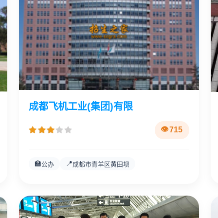
成都飞机工业(集团)有限
715
🏫
📍
公办
成都市青羊区黄田坝