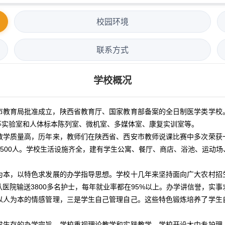
校园环境
联系方式
学校概况
教育局批准成立，陕西省教育厅、国家教育部备案的全日制医学类学校。
等实验室和人体标本陈列室、微机室、多媒体室、康复实训室等。
教学质量高，历年来，教师们在陕西省、西安市教师说课比赛中多次荣获
1500人。学校生活设施齐全，建有学生公寓、餐厅、商店、浴池、运动
为本，以特色求发展的办学指导思想。学校十几年来坚持面向广大农村招生
医院输送3800多名护士，每年就业率都在95%以上。办学讲信誉，实
以人为本的情感管理，三是学生自己管理自己。这些特色锻炼培养了学生
求生存的办学宗旨。学校重视理论教学和实践教学。学校开设大中专护理