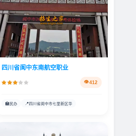
四川省阆中东南航空职业
412
🏫
📍
民办
四川省阆中市七里新区华