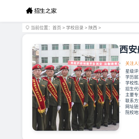
当前位置：
首页
>
学校目录
>
陕西
>
西安
关注人
星级评
学历层
学校性
招生代码
主要专
联系方式
网址链接：h
院校地