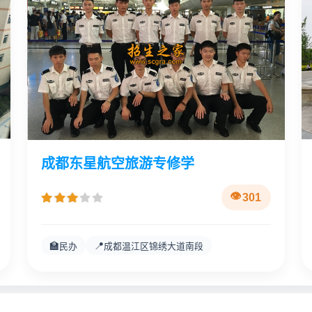
成都东星航空旅游专修学
301
🏫
📍
民办
成都温江区锦绣大道南段