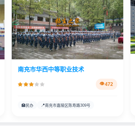
南充市华西中等职业技术
472
🏫
📍
民办
南充市嘉陵区陈寿路309号