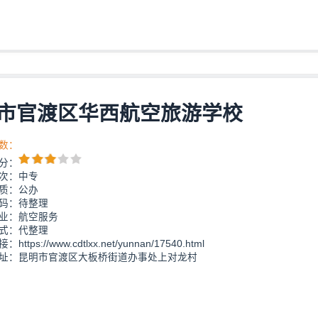
市官渡区华西航空旅游学校
数：
分：
次：中专
质：公办
码：待整理
业：航空服务
式：代整理
https://www.cdtlxx.net/yunnan/17540.html
址：昆明市官渡区大板桥街道办事处上对龙村