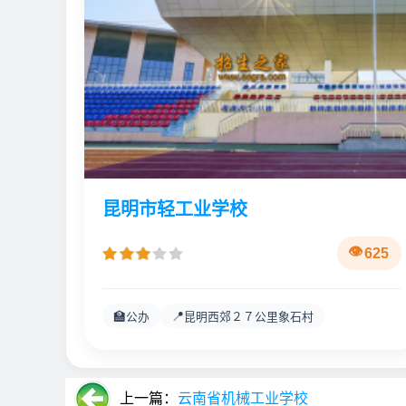
昆明市轻工业学校
625
🏫
📍
公办
昆明西郊２７公里象石村
上一篇：
云南省机械工业学校