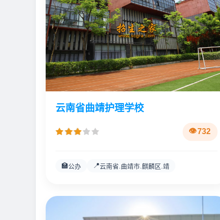
云南省曲靖护理学校
732
🏫
📍
公办
云南省.曲靖市.麒麟区.靖