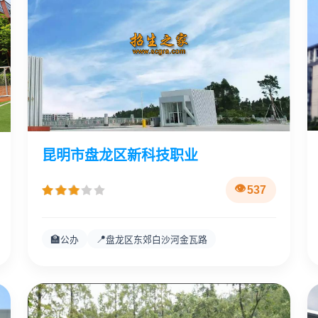
昆明市盘龙区新科技职业
537
🏫
📍
公办
盘龙区东郊白沙河金瓦路