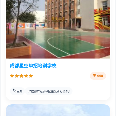
成都星空单招培训学校
440
🏷️
📍
民办
成都市龙泉驿区星光西路115号