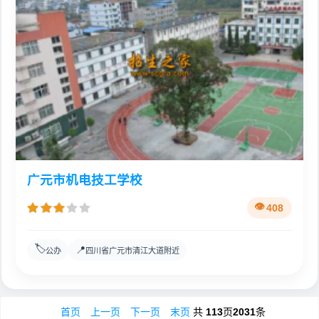
广元市机电技工学校
408
🏷️
📍
公办
四川省广元市清江大道附近
首页
上一页
下一页
末页
共
113
页
2031
条