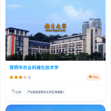
昆明市农业机械化技术学
701
🏷️
📍
公办
云南省昆明市五华区海埂路7