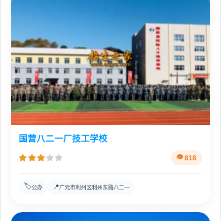
国营八二一厂技工学校
818
🏷️
📍
公办
广元市利州区利州东路八二一