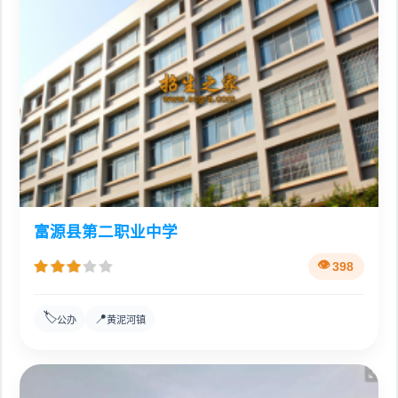
富源县第二职业中学
398
🏷️
📍
公办
黄泥河镇