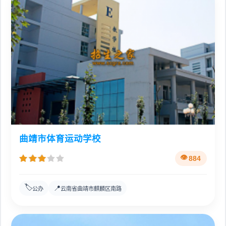
曲靖市体育运动学校
884
🏷️
📍
公办
云南省曲靖市麒麟区南路