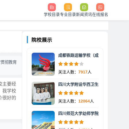
学校目录
专业目录
新闻资讯
在线报名
院校展示
成都铁路运输学校（成
营贯彻教育
关注人数：
7917
人
校主要经
四川大学附设华西卫生
，我学校
价很好的
关注人数：
12064
人
四川师范大学幼师学院