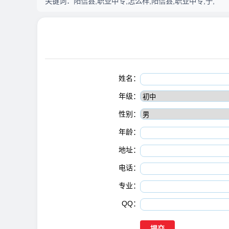
关键词：
阳信县,职业中专,怎么样,阳信县,职业中专,于,
姓名：
年级：
性别：
年龄：
地址：
电话：
专业：
QQ：