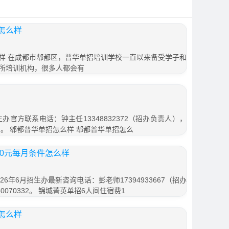
怎么样
样 在成都市郫都区，普华单招培训学校一直以来备受学子和
所培训机构，很多人都会有
办官方联系电话：钟主任13348832372（招办负责人），
报名）。 郫都普华单招怎么样 郫都普华单招怎么
20元每月条件怎么样
6年6月招生办最新咨询电话：彭老师17394933667（招办
070332。 锦城菁英单招6人间住宿费1
怎么样