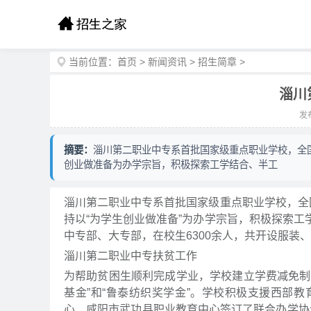
当前位置：
首页
>
新闻资讯
>
招生简章
>
淄川
发布
摘要：
淄川第二职业中专系首批国家级重点职业学校，全
创业做准备为办学宗旨，积极探索工学结合、半工
淄川第二职业中专系首批国家级重点职业学校，全
持以“为学生创业做准备”为办学宗旨，积极探索
中专部、大专部，在校生6300余人，共开设服装
淄川第二职业中专扶贫工作
为帮助贫困生顺利完成学业，学校建立学费减免制度
基金”和“鲁泰纺织奖学金”。学校积极支援西部
心、咸阳市武功县职业教育中心签订了联合办学协议