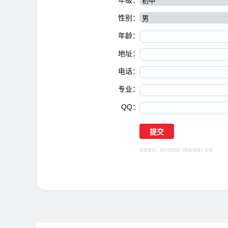
年级：
性别：
年龄：
地址：
电话：
专业：
QQ：
选择提交，视为您同意
《隐私保障》
条例