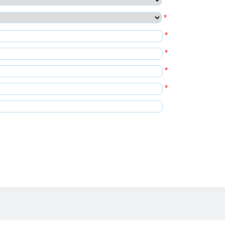
*
*
*
*
*
*