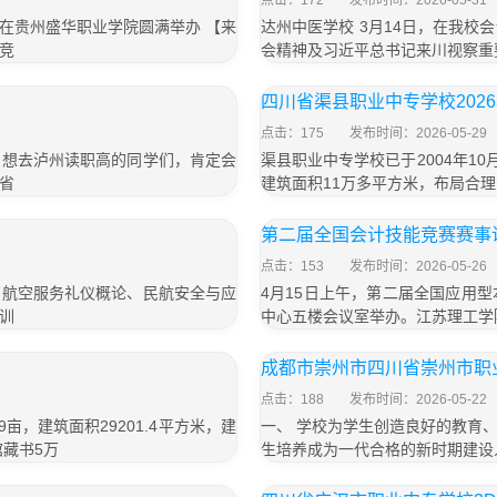
点击：172
发布时间：2026-05-31
在贵州盛华职业学院圆满举办 【来
达州中医学校 3月14日，在我
竞
会精神及习近平总书记来川视察重
四川省渠县职业中专学校202
点击：175
发布时间：2026-05-29
。想去泸州读职高的同学们，肯定会
渠县职业中专学校已于2004年1
省
建筑面积11万多平方米，布局合
第二届全国会计技能竞赛赛事
点击：153
发布时间：2026-05-26
、航空服务礼仪概论、民航安全与应
4月15日上午，第二届全国应用
训
中心五楼会议室举办。江苏理工学
成都市崇州市四川省崇州市职
点击：188
发布时间：2026-05-22
亩，建筑面积29201.4平方米，建
一、 学校为学生创造良好的教育
馆藏书5万
生培养成为一代合格的新时期建设人