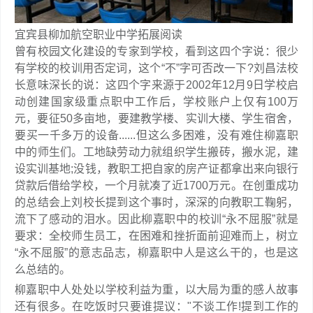
宜宾县柳加航空职业中学拓展阅读
曾有校园文化建设的专家到学校，看到这四个字说：很少
有学校的校训用否定词，这个“不”字可否改一下?刘昌法校
长意味深长的说：这四个字来源于2002年12月9日学校启
动创建国家级重点职中工作后，学校账户上仅有100万
元，要征50多亩地，要建教学楼、实训大楼、学生宿舍，
要买一千多万的设备......但这么多困难，没有难住柳嘉职
中的师生们。工地缺劳动力就组织学生搬砖，搬水泥，建
设实训基地;没钱，教职工把自家的房产证都拿出来向银行
贷款后借给学校，一个月就凑了近1700万元。在创重成功
的总结会上刘校长提到这个事时，深深的向教职工鞠躬，
流下了感动的泪水。因此柳嘉职中的校训“永不屈服”就是
要求：全校师生员工，在困难和挫折面前迎难而上，树立
“永不屈服”的意志品志，柳嘉职中人是这么干的，也是这
么总结的。
柳嘉职中人处处以学校利益为重，以大局为重的感人故事
还有很多。在吃饭时只要谁提议："不谈工作!提到工作的