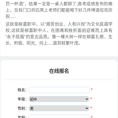
罚一杯酒”，结果一定是一桌人都醉了;高考成绩发布的晚
上，在校门口的石凳上老师们都能喝下好几件啤酒狂欢庆
祝......
这就是柳嘉职中，以“艰苦创业、人和兴校”为文化底蕴学
校;这就是柳嘉职中人，在困难和挫折面前迎难而上具有
“永不屈服”的意志品质。像一棵大树一样在柳嘉扎根、生
长、积极、阳光、向上.....直到枝繁叶茂。
在线报名
姓名：
*
年级：
*
性别：
*
年龄：
*