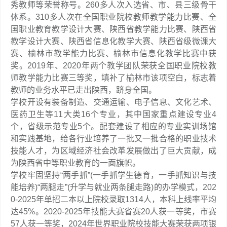
秀教师等荣誉称号。260多人次入选省、市、县三级骨干
体系。310多人次在全国职业院校教师教学能力比赛、全
国职业教育教学设计大赛、陕西省教学能力比赛、陕西省
教学设计大赛、陕西省信息化教学大赛、陕西省级微课大
赛、榆林市教学能力比赛、榆林市信息化教学比赛中获
奖。2019年、2020年两个教学团队荣获全国职业院校教
师教学能力比赛三等奖，填补了榆林市该项空白，标志着
教师的业务水平已走出陕西，跻身全国。
学校开设有装备制造、交通运输、电子信息、文化艺术、
医药卫生等11大类16个专业，其中国家重点建设专业4
个，省级示范专业5个。配套建设了相应的专业实训场馆
和实践基地，给各行业培养了一批又一批合格的职业技术
技能人才，为区域经济社会改革发展做出了巨大贡献，成
为陕西省中等职业教育的一面旗帜。
学校牢固坚持“两手抓”(一手抓学生德育，一手抓知识与技
能培养)“两腿走”(升学与就业两条腿走路)的办学模式，202
0-2025年单招二本以上院校录取1314人，本科上线率平均
达45%。2020-2025年技能大赛省赛20人获一等奖，市赛
57人获一等奖，2024年世界职业院校技能大赛荣获两项银