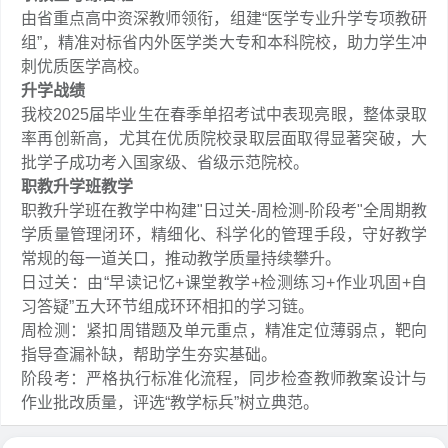
由省重点高中资深教师领衔，组建“医学专业升学专项教研
组”，精准对标省内外医学类大专和本科院校，助力学生冲
刺优质医学高校。
升学战绩
我校2025届毕业生在春季单招考试中表现亮眼，整体录取
率再创新高，尤其在优质院校录取层面取得显著突破，大
批学子成功考入国家级、省级示范院校。
职教升学班教学
职教升学班在教学中构建"日过关-周检测-阶段考"全周期教
学质量管理闭环，精细化、科学化的管理手段，守好教学
常规的每一道关口，推动教学质量持续攀升。
日过关：由“早读记忆+课堂教学+检测练习+作业巩固+自
习答疑”五大环节组成环环相扣的学习链。
周检测：紧扣周错题及单元重点，精准定位薄弱点，靶向
指导查漏补缺，帮助学生夯实基础。
阶段考：严格执行标准化流程，同步检查教师教案设计与
作业批改质量，评选“教学标兵”树立典范。