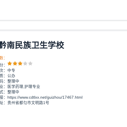
黔南民族卫生学校
数：
分：
次：中专
质：公办
码：整理中
业：医学药理,护理专业
式：整理中
ttps://www.cdtlxx.net/guizhou/17467.html
址：贵州省都匀市文明路1号