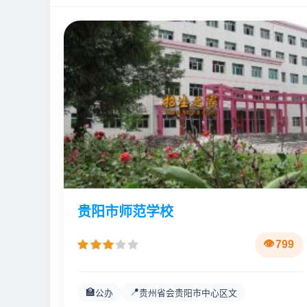
贵阳市师范学校
799
🏫
📍
公办
贵州省会贵阳市中心区文