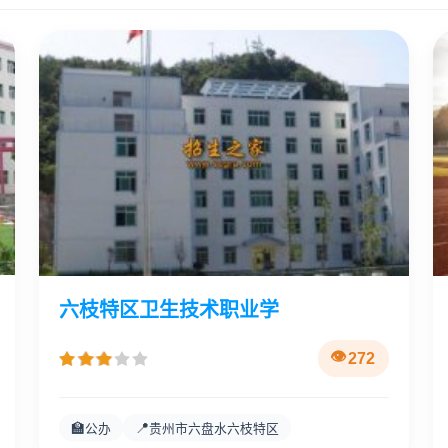
六枝特区卫生技术职业学
272
🏫
📍
公办
贵州市六盘水六枝特区