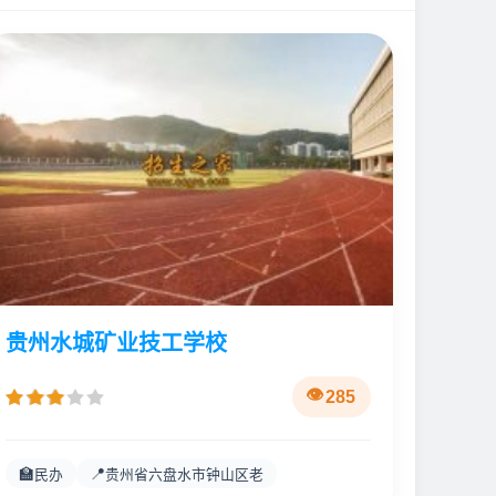
贵州水城矿业技工学校
285
🏫
📍
民办
贵州省六盘水市钟山区老