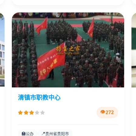
清镇市职教中心
272
🏫
📍
公办
贵州省贵阳市