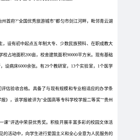
州首府?“全国优秀旅游城市”都匀市剑江河畔，毗邻青云湖
主，设有初中起点五年制大专、少数民族预科、在职成教大
校占地面积200亩，校舍建筑面积90000平方米。现有基础
，设病床6000余张。有29个教研室，13个实验室，1个医学
门评估验收合格。具备了与现有规模和专业相适应的办学条
学报》，该学报被评为“全国高等专科学校学报二等奖”“贵州
精彩一课”评选中荣获优秀奖。积极开展丰富多彩的校园文体活
乐见的活动中，向学生进行爱国主义和全心全意为人民服务的