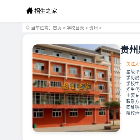
当前位置：
首页
>
学校目录
>
贵州
>
贵州
关注人
星级评
学历层
学校性
招生代
主要专
联系方
网址链接：h
院校地