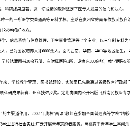
强，科研成果显著，这一切成绩的取得坚定了医专人发展的信心和决心。
地区唯一的一所医学类普通高等专科学校。座落在贵州省黔南布依族苗族自治
读书求学的好地方。
医学、信息系统与信息管理、卫生事业管理等七个专业。以三年制专科为
人，已为国家培养人才6000余人。面向西南、华南、华中等地区招生。 学
。学校馆藏图书30余万册，有附属医院1所，设病床800余张，教学医院9所
。
年来，学校教学管理、图书馆建设、实验室已先后通过省级教育行政部
37项科研成果获省、州科技进步奖。定期向国内公开出版《黔南民族医专
”的主渠道作用，2002 年我校“两课”教师在参加全国普通高等学校“
织学生进行社会实践;广泛开展青年志愿者服务。寓德育于青年学生喜闻