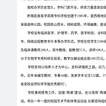
我校办学历史悠久，学科门类齐全，师资力量逐渐加
黔南民族医学高等专科学校创建于1985年，是西南
省级森林公园。校园依山傍水，绿树成荫，环境幽雅，是
学校设有临床医学、护理学、药学、医学检验、全科
专、网络远程教育专升本等办学形式。学校在校学生5500余
及临床课教师288人，其中教授、副教授57人，讲师108人
分子生物学专用科研实验室。教学仪器设施总值1683万元
学校坚持以培养人才为中心，走科研强校之路。近几
件。近年来编写教材、专著44部，发表学术论文532篇，
省高校自然科学学报优秀期刊”。
学校重视德育工作，加强“两课”建设，充分发挥“两课
动。举办一年一度的校园艺术节和体育运动会;长期坚持组